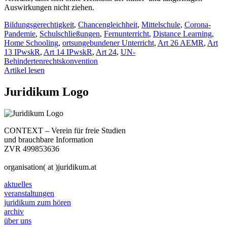
Auswirkungen nicht ziehen.
Bildungsgerechtigkeit
,
Chancengleichheit
,
Mittelschule
,
Corona-
Pandemie
,
Schulschließungen
,
Fernunterricht
,
Distance Learning
,
Home Schooling
,
ortsungebundener Unterricht
,
Art 26 AEMR
,
Art
13 IPwskR
,
Art 14 IPwskR
,
Art 24
,
UN-
Behindertenrechtskonvention
Artikel lesen
Juridikum Logo
CONTEXT – Verein für freie Studien
und brauchbare Information
ZVR 499853636
organisation( at )juridikum.at
aktuelles
veranstaltungen
juridikum zum hören
archiv
über uns