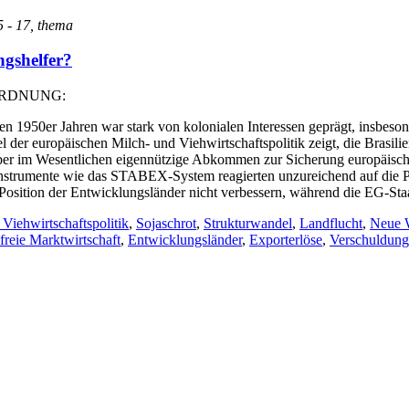
15 - 17, thema
ngshelfer?
ORDNUNG:
en 1950er Jahren war stark von kolonialen Interessen geprägt, insbeso
 der europäischen Milch- und Viehwirtschaftspolitik zeigt, die Brasilie
aber im Wesentlichen eigennützige Abkommen zur Sicherung europäisch
. Instrumente wie das STABEX-System reagierten unzureichend auf die 
osition der Entwicklungsländer nicht verbessern, während die EG-Staat
Viehwirtschaftspolitik
,
Sojaschrot
,
Strukturwandel
,
Landflucht
,
Neue W
freie Marktwirtschaft
,
Entwicklungsländer
,
Exporterlöse
,
Verschuldung