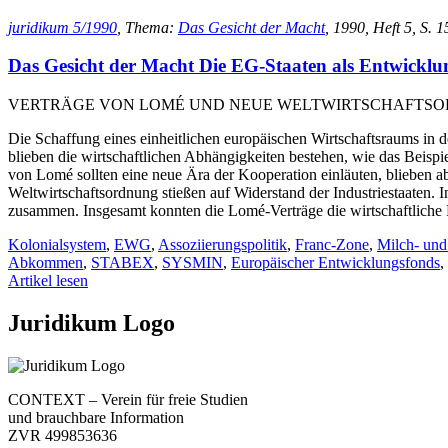
juridikum 5/1990
, Thema:
Das Gesicht der Macht
, 1990, Heft 5, S. 
Das Gesicht der Macht Die EG-Staaten als Entwicklu
VERTRÄGE VON LOMÉ UND NEUE WELTWIRTSCHAFTS
Die Schaffung eines einheitlichen europäischen Wirtschaftsraums in d
blieben die wirtschaftlichen Abhängigkeiten bestehen, wie das Beispiel
von Lomé sollten eine neue Ära der Kooperation einläuten, blieben 
Weltwirtschaftsordnung stießen auf Widerstand der Industriestaaten
zusammen. Insgesamt konnten die Lomé-Verträge die wirtschaftliche P
Kolonialsystem
,
EWG
,
Assoziierungspolitik
,
Franc-Zone
,
Milch- und 
Abkommen
,
STABEX
,
SYSMIN
,
Europäischer Entwicklungsfonds
,
Artikel lesen
Juridikum Logo
CONTEXT – Verein für freie Studien
und brauchbare Information
ZVR 499853636