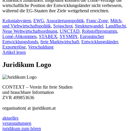
schließlich zusammen. Insgesamt konnten die Lomé-Verträge die
wirtschaftliche Position der Entwicklungsländer nicht verbessern,
während die EG-Staaten ihre Ziele weitgehend erreichten.
Kolonialsystem
,
EWG
,
Assoziierungspolitik
,
Franc-Zone
,
Milch-
und Viehwirtschaftspolitik
,
Sojaschrot
,
Strukturwandel
,
Landflucht
,
Neue Weltwirtschaftsordnung
,
UNCTAD
,
Rohstoffprogramm
,
Lomé-Abkommen
,
STABEX
,
SYSMIN
,
Europäischer
Entwicklungsfonds
,
freie Marktwirtschaft
,
Entwicklungsländer
,
Exporterlöse
,
Verschuldung
Artikel lesen
Juridikum Logo
CONTEXT – Verein für freie Studien
und brauchbare Information
ZVR 499853636
organisation( at )juridikum.at
aktuelles
veranstaltungen
juridikum zum hören