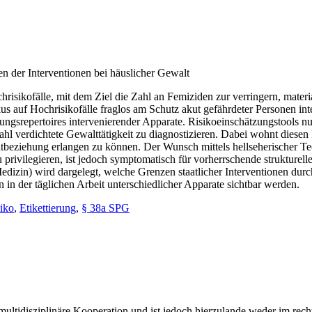
 der Interventionen bei häuslicher Gewalt
isikofälle, mit dem Ziel die Zahl an Femiziden zur verringern, material
f Hochrisikofälle fraglos am Schutz akut gefährdeter Personen interes
ngsrepertoires intervenierender Apparate. Risikoeinschätzungstools 
 Zahl verdichtete Gewalttätigkeit zu diagnostizieren. Dabei wohnt dies
beziehung erlangen zu können. Der Wunsch mittels hellseherischer Tech
ivilegieren, ist jedoch symptomatisch für vorherrschende strukturelle
, Medizin) wird dargelegt, welche Grenzen staatlicher Interventionen 
n in der täglichen Arbeit unterschiedlicher Apparate sichtbar werden.
iko
,
Etikettierung
,
§ 38a SPG
 multidisziplinäre Kooperation und ist jedoch hierzulande weder im rec