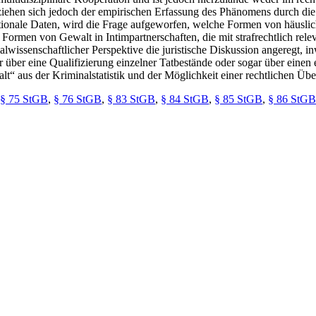
ntziehen sich jedoch der empirischen Erfassung des Phänomens durch di
nationale Daten, wird die Frage aufgeworfen, welche Formen von häusli
 Formen von Gewalt in Intimpartnerschaften, die mit strafrechtlich re
alwissenschaftlicher Perspektive die juristische Diskussion angeregt, i
 über eine Qualifizierung einzelner Tatbestände oder sogar über einen 
“ aus der Kriminalstatistik und der Möglichkeit einer rechtlichen Übera
§ 75 StGB
,
§ 76 StGB
,
§ 83 StGB
,
§ 84 StGB
,
§ 85 StGB
,
§ 86 StGB