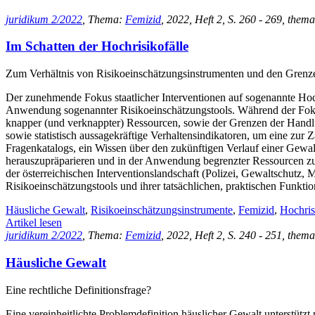
juridikum 2/2022
, Thema:
Femizid
, 2022, Heft 2, S. 260 - 269, thema
Im Schatten der Hochrisikofälle
Zum Verhältnis von Risikoeinschätzungsinstrumenten und den Grenzen
Der zunehmende Fokus staatlicher Interventionen auf sogenannte Hochr
Anwendung sogenannter Risikoeinschätzungstools. Während der Fokus au
knapper (und verknappter) Ressourcen, sowie der Grenzen der Handlu
sowie statistisch aussagekräftige Verhaltensindikatoren, um eine zur
Fragenkatalogs, ein Wissen über den zukünftigen Verlauf einer Gewalt
herauszupräparieren und in der Anwendung begrenzter Ressourcen zu pr
der österreichischen Interventionslandschaft (Polizei, Gewaltschutz
Risikoeinschätzungstools und ihrer tatsächlichen, praktischen Funktio
Häusliche Gewalt
,
Risikoeinschätzungsinstrumente
,
Femizid
,
Hochris
Artikel lesen
juridikum 2/2022
, Thema:
Femizid
, 2022, Heft 2, S. 240 - 251, thema
Häusliche Gewalt
Eine rechtliche Definitionsfrage?
Eine vereinheitlichte Problemdefinition häuslicher Gewalt unterstützt