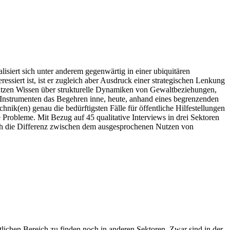
isiert sich unter anderem gegenwärtig in einer ubiquitären
siert ist, ist er zugleich aber Ausdruck einer strategischen Lenkung
nutzen Wissen über strukturelle Dynamiken von Gewaltbeziehungen,
en Instrumenten das Begehren inne, heute, anhand eines begrenzenden
nik(en) genau die bedürftigsten Fälle für öffentliche Hilfestellungen
 Probleme. Mit Bezug auf 45 qualitative Interviews in drei Sektoren
durch die Differenz zwischen dem ausgesprochenen Nutzen von
htlichen Bereich zu finden noch in anderen Sektoren. Zwar sind in der