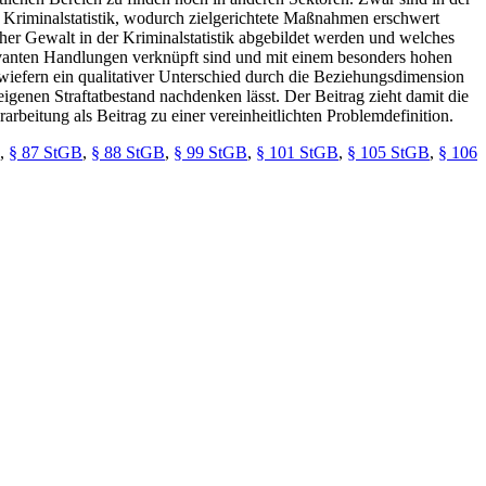
e Kriminalstatistik, wodurch zielgerichtete Maßnahmen erschwert
cher Gewalt in der Kriminalstatistik abgebildet werden und welches
levanten Handlungen verknüpft sind und mit einem besonders hohen
nwiefern ein qualitativer Unterschied durch die Beziehungsdimension
eigenen Straftatbestand nachdenken lässt. Der Beitrag zieht damit die
rbeitung als Beitrag zu einer vereinheitlichten Problemdefinition.
,
§ 87 StGB
,
§ 88 StGB
,
§ 99 StGB
,
§ 101 StGB
,
§ 105 StGB
,
§ 106