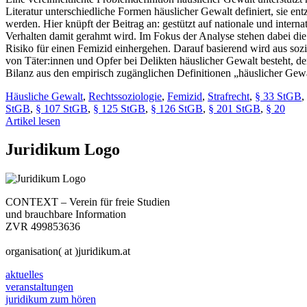
Literatur unterschiedliche Formen häuslicher Gewalt definiert, sie e
werden. Hier knüpft der Beitrag an: gestützt auf nationale und inter
Verhalten damit gerahmt wird. Im Fokus der Analyse stehen dabei die
Risiko für einen Femizid einhergehen. Darauf basierend wird aus sozi
von Täter:innen und Opfer bei Delikten häuslicher Gewalt besteht, der
Bilanz aus den empirisch zugänglichen Definitionen „häuslicher Gewalt
Häusliche Gewalt
,
Rechtssoziologie
,
Femizid
,
Strafrecht
,
§ 33 StGB
,
StGB
,
§ 107 StGB
,
§ 125 StGB
,
§ 126 StGB
,
§ 201 StGB
,
§ 20
Artikel lesen
Juridikum Logo
CONTEXT – Verein für freie Studien
und brauchbare Information
ZVR 499853636
organisation( at )juridikum.at
aktuelles
veranstaltungen
juridikum zum hören