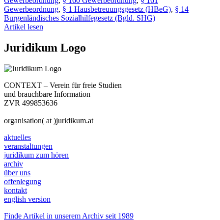
Gewerbeordnung
,
§ 160 Gewerbeordnung
,
§ 161
Gewerbeordnung
,
§ 1 Hausbetreuungsgesetz (HBeG)
,
§ 14
Burgenländisches Sozialhilfegesetz (Bgld. SHG)
Artikel lesen
Juridikum Logo
CONTEXT – Verein für freie Studien
und brauchbare Information
ZVR 499853636
organisation( at )juridikum.at
aktuelles
veranstaltungen
juridikum zum hören
archiv
über uns
offenlegung
kontakt
english version
Finde Artikel in unserem Archiv seit 1989