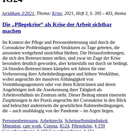
juridikum 3/2021
, Thema:
Krise
, 2021, Heft 3, S. 395 - 403, thema
Die „Pflegekrise“ als Krise der Arbeit sichtbar
machen
Im Kontext der Pflege und Personenbetreuung sind durch die
Coronakrise Problemlagen und Strukturen zu Tage getreten, die
ansonsten weitgehend unsichtbar bleiben. Die Herausforderungen,
die sich den Betreuer:innen stellen, sind zwar im Zuge der Krise
besonders deutlich geworden, aber keinesfalls nur durch sie bedingt.
24-Stunden-Betreuer:innen kämpfen seit Jahren für eine
Verbesserung ihrer Arbeitsbedingungen und höhere Werklöhne,
wobei angesichts der massiven Abhängigkeit von
Vermittlungsagenturen oder von ihren Klient:innen und deren
Angehörigen insb die Anerkennung ihrer Tätigkeit als
Arbeitsverhältnis im Zentrum steht. Dieser Beitrag nimmt einerseits
Zuspitzungen in der Praxis angesichts der Coronakrise in den Blick
und beleuchtet andererseits die gesetzlichen Rahmenbedingungen,
die – auch unabhängig von der Pandemie – im Argen liegen.
Personenbetreuung
,
Arbeitsrecht
,
Scheinselbstständigkeit
,
Migration
,
care work
,
Corona
,
IG24
,
Pflegekrise
,
§ 159