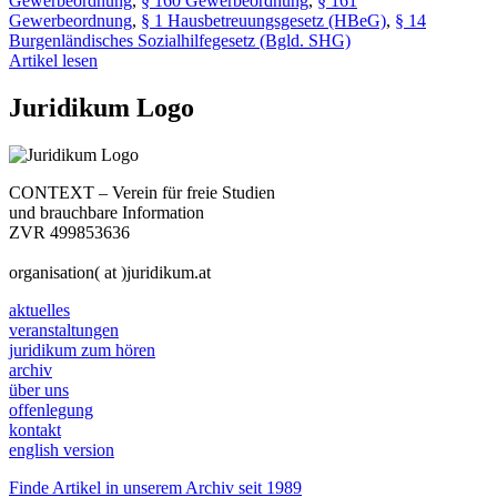
Gewerbeordnung
,
§ 160 Gewerbeordnung
,
§ 161
Gewerbeordnung
,
§ 1 Hausbetreuungsgesetz (HBeG)
,
§ 14
Burgenländisches Sozialhilfegesetz (Bgld. SHG)
Artikel lesen
Juridikum Logo
CONTEXT – Verein für freie Studien
und brauchbare Information
ZVR 499853636
organisation( at )juridikum.at
aktuelles
veranstaltungen
juridikum zum hören
archiv
über uns
offenlegung
kontakt
english version
Finde Artikel in unserem Archiv seit 1989