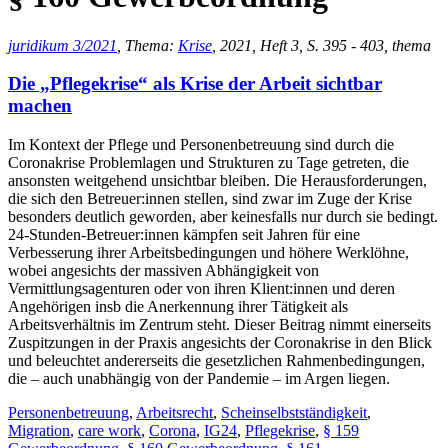
juridikum 3/2021
, Thema:
Krise
, 2021, Heft 3, S. 395 - 403, thema
Die „Pflegekrise“ als Krise der Arbeit sichtbar
machen
Im Kontext der Pflege und Personenbetreuung sind durch die
Coronakrise Problemlagen und Strukturen zu Tage getreten, die
ansonsten weitgehend unsichtbar bleiben. Die Herausforderungen,
die sich den Betreuer:innen stellen, sind zwar im Zuge der Krise
besonders deutlich geworden, aber keinesfalls nur durch sie bedingt.
24-Stunden-Betreuer:innen kämpfen seit Jahren für eine
Verbesserung ihrer Arbeitsbedingungen und höhere Werklöhne,
wobei angesichts der massiven Abhängigkeit von
Vermittlungsagenturen oder von ihren Klient:innen und deren
Angehörigen insb die Anerkennung ihrer Tätigkeit als
Arbeitsverhältnis im Zentrum steht. Dieser Beitrag nimmt einerseits
Zuspitzungen in der Praxis angesichts der Coronakrise in den Blick
und beleuchtet andererseits die gesetzlichen Rahmenbedingungen,
die – auch unabhängig von der Pandemie – im Argen liegen.
Personenbetreuung
,
Arbeitsrecht
,
Scheinselbstständigkeit
,
Migration
,
care work
,
Corona
,
IG24
,
Pflegekrise
,
§ 159