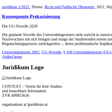
juridikum 1/2021
, Thema:
Recht und Politische Ökonomie
, 2021, Heft
Konsequente Prekarisierung
Die UG-Novelle 2020
Die geplante Novelle des Universitätsgesetzes steht zurecht in massiv
Nachwuchses mit sich bringen und einige der Studierenden enorm unte
Begutachtungsprozess zurückgreifen –, deren problematische Implik
Universitätsgesetz 2002
,
UG-Novelle
,
§ 109 Universitätsgesetz (UG)
Artikel lesen
Juridikum Logo
CONTEXT – Verein für freie Studien
und brauchbare Information
ZVR 499853636
organisation( at )juridikum.at