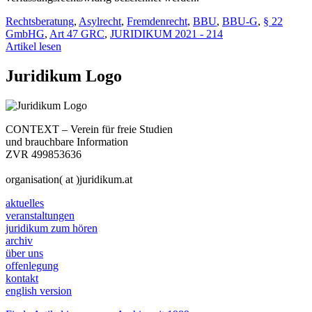
Rechtsberatung
,
Asylrecht
,
Fremdenrecht
,
BBU
,
BBU-G
,
§ 22
GmbHG
,
Art 47 GRC
,
JURIDIKUM 2021 - 214
Artikel lesen
Juridikum Logo
CONTEXT – Verein für freie Studien
und brauchbare Information
ZVR 499853636
organisation( at )juridikum.at
aktuelles
veranstaltungen
juridikum zum hören
archiv
über uns
offenlegung
kontakt
english version