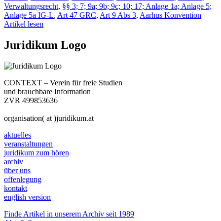
Verwaltungsrecht
,
§§ 3; 7; 9a; 9b; 9c; 10; 17; Anlage 1a; Anlage 5;
Anlage 5a IG-L
,
Art 47 GRC
,
Art 9 Abs 3
,
Aarhus Konvention
Artikel lesen
Juridikum Logo
CONTEXT – Verein für freie Studien
und brauchbare Information
ZVR 499853636
organisation( at )juridikum.at
aktuelles
veranstaltungen
juridikum zum hören
archiv
über uns
offenlegung
kontakt
english version
Finde Artikel in unserem Archiv seit 1989