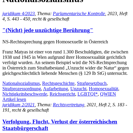
juridikum 4/2023
, Thema:
Parlamentarische Kontrolle
, 2023, Heft
4, S. 443 - 450, recht & gesellschaft
"(Nicht) jede unzüchtige Berührung"
NS-Rechtssprechung gegen Homosexuelle in Österreich
Franz Matyas ist einer von rund 1.300 Beschuldigten, die zwischen
1938 und 1945 in Wien aufgrund ihrer Homosexualität gerichtlich
verfolgt wurden. An seinem Beispiel wird die NS-Rechtsprechung
in Österreich zum Straftatbestand „Unzucht wider die Natur“ gegen
gleichgeschlechtlich liebende Menschen (§ 129 Ib StG) untersucht.
Nationalsozialismus
,
Rechtsgeschichte
,
Strafgesetzbuch
,
Strafprozessordnung
,
Aufarbeitung
,
Unzucht
,
Homosexualität
,
Nichtigkeitsbeschwerde
,
Reichsgericht
,
LGBTQI*
,
QWIEN
Artikel lesen
juridikum 2/2021
, Thema:
Rechtsvertretung
, 2021, Heft 2, S. 183 -
191, recht & gesellschaft
Verfolgung, Flucht, Verlust der österreichischen
Staatsbürgerschaft