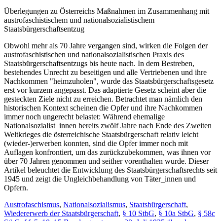
Überlegungen zu Österreichs Maßnahmen im Zusammenhang mit
austrofaschistischem und nationalsozialistischem
Staatsbürgerschaftsentzug
Obwohl mehr als 70 Jahre vergangen sind, wirken die Folgen der
austrofaschistischen und nationalsozialistischen Praxis des
Staatsbürgerschaftsentzugs bis heute nach. In dem Bestreben,
bestehendes Unrecht zu beseitigen und alle Vertriebenen und ihre
Nachkommen "heimzuholen", wurde das Staatsbürgerschaftsgesetz
erst vor kurzem angepasst. Das adaptierte Gesetz scheint aber die
gesteckten Ziele nicht zu erreichen. Betrachtet man nämlich den
historischen Kontext scheinen die Opfer und ihre Nachkommen
immer noch ungerecht belastet: Während ehemalige
Nationalsozialist_innen bereits zwölf Jahre nach Ende des Zweiten
Weltkrieges die österreichische Staatsbürgerschaft relativ leicht
(wieder-)erwerben konnten, sind die Opfer immer noch mit
Auflagen konfrontiert, um das zurückzubekommen, was ihnen vor
über 70 Jahren genommen und seither vorenthalten wurde. Dieser
Artikel beleuchtet die Entwicklung des Staatsbürgerschaftsrechts seit
1945 und zeigt die Ungleichbehandlung von Täter_innen und
Opfern.
Austrofaschismus
,
Nationalsozialismus
,
Staatsbürgerschaft
,
Wiedererwerb der Staatsbürgerschaft
,
§ 10 StbG
,
§ 10a StbG
,
§ 58c