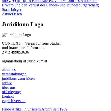
StbG
,
§§ 5; 10; 15 Bundesgesetz vom 30. Juli 1925 über den
Erwerb und den Verlust der Landes- und Bundesbürgerschaft;
Staatsbürger
Artikel lesen
Juridikum Logo
CONTEXT – Verein für freie Studien
und brauchbare Information
ZVR 499853636
organisation( at )juridikum.at
aktuelles
veranstaltungen
juridikum zum hören
archiv
über uns
offenlegung
kontakt
english version
Finde Artikel in unserem Archiv seit 1989