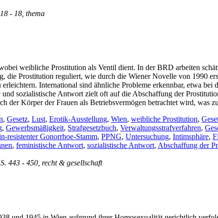
 18 - 18, thema
wobei weibliche Prostitution als Ventil dient. In der BRD arbeiten schä
, die Prostitution reguliert, wie durch die Wiener Novelle von 1990 ers
 erleichtern. International sind ähnliche Probleme erkennbar, etwa b
 und sozialistische Antwort zielt oft auf die Abschaffung der Prostitut
rch der Körper der Frauen als Betriebsvermögen betrachtet wird, was zu
n
,
Gesetz
,
Lust
,
Erotik-Ausstellung
,
Wien
,
weibliche Prostitution
,
Gese
g
,
Gewerbsmäßigkeit
,
Strafgesetzbuch
,
Verwaltungsstrafverfahren
,
Gesc
lin-resistenter Gonorrhoe-Stamm
,
PPNG
,
Untersuchung
,
Intimsphäre
,
F
nnen
,
feministische Antwort
,
sozialistische Antwort
,
Abschaffung der Pro
 S. 443 - 450, recht & gesellschaft
1938 und 1945 in Wien aufgrund ihrer Homosexualität gerichtlich verf