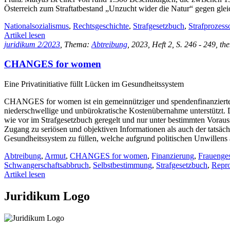
Österreich zum Straftatbestand „Unzucht wider die Natur“ gegen glei
Nationalsozialismus
,
Rechtsgeschichte
,
Strafgesetzbuch
,
Strafprozes
Artikel lesen
juridikum 2/2023
, Thema:
Abtreibung
, 2023, Heft 2, S. 246 - 249, t
CHANGES for women
Eine Privatinitiative füllt Lücken im Gesundheitssystem
CHANGES for women ist ein gemeinnütziger und spendenfinanzierter
niederschwellige und unbürokratische Kostenübernahme unterstützt. D
wie vor im Strafgesetzbuch geregelt und nur unter bestimmten Voraus
Zugang zu seriösen und objektiven Informationen als auch der tatsäc
Gesundheitssystem zu füllen, welche aufgrund politischen Unwillens 
Abtreibung
,
Armut
,
CHANGES for women
,
Finanzierung
,
Frauenge
Schwangerschaftsabbruch
,
Selbstbestimmung
,
Strafgesetzbuch
,
Repr
Artikel lesen
Juridikum Logo