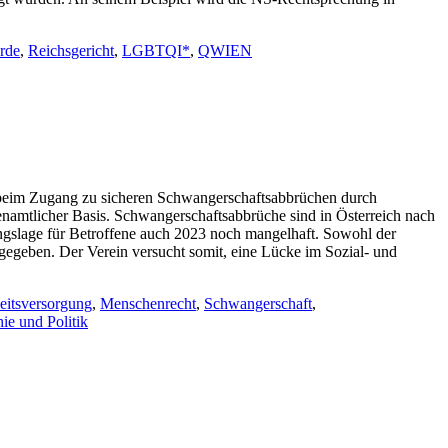
rde
,
Reichsgericht
,
LGBTQI*
,
QWIEN
 beim Zugang zu sicheren Schwangerschaftsabbrüchen durch
renamtlicher Basis. Schwangerschaftsabbrüche sind in Österreich nach
gungslage für Betroffene auch 2023 noch mangelhaft. Sowohl der
gegeben. Der Verein versucht somit, eine Lücke im Sozial- und
itsversorgung
,
Menschenrecht
,
Schwangerschaft
,
ie und Politik