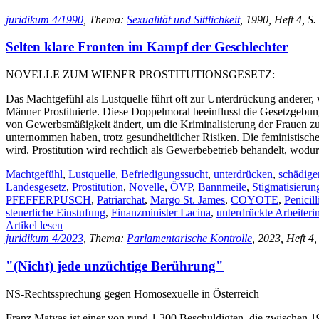
juridikum 4/1990
, Thema:
Sexualität und Sittlichkeit
, 1990, Heft 4, S.
Selten klare Fronten im Kampf der Geschlechter
NOVELLE ZUM WIENER PROSTITUTIONSGESETZ:
Das Machtgefühl als Lustquelle führt oft zur Unterdrückung anderer, 
Männer Prostituierte. Diese Doppelmoral beeinflusst die Gesetzgebung
von Gewerbsmäßigkeit ändert, um die Kriminalisierung der Frauen zu
unternommen haben, trotz gesundheitlicher Risiken. Die feministische
wird. Prostitution wird rechtlich als Gewerbebetrieb behandelt, wodu
Machtgefühl
,
Lustquelle
,
Befriedigungssucht
,
unterdrücken
,
schädige
Landesgesetz
,
Prostitution
,
Novelle
,
ÖVP
,
Bannmeile
,
Stigmatisierun
PFEFFERPUSCH
,
Patriarchat
,
Margo St. James
,
COYOTE
,
Penicil
steuerliche Einstufung
,
Finanzminister Lacina
,
unterdrückte Arbeiteri
Artikel lesen
juridikum 4/2023
, Thema:
Parlamentarische Kontrolle
, 2023, Heft 4,
"(Nicht) jede unzüchtige Berührung"
NS-Rechtssprechung gegen Homosexuelle in Österreich
Franz Matyas ist einer von rund 1.300 Beschuldigten, die zwischen 