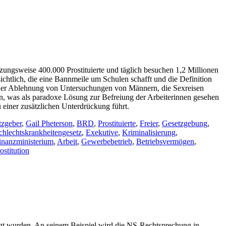
tzungsweise 400.000 Prostituierte und täglich besuchen 1,2 Millionen
ichtlich, die eine Bannmeile um Schulen schafft und die Definition
ei der Ablehnung von Untersuchungen von Männern, die Sexreisen
ion, was als paradoxe Lösung zur Befreiung der Arbeiterinnen gesehen
 einer zusätzlichen Unterdrückung führt.
tzgeber
,
Gail Pheterson
,
BRD
,
Prostituierte
,
Freier
,
Gesetzgebung
,
hlechtskrankheitengesetz
,
Exekutive
,
Kriminalisierung
,
inanzministerium
,
Arbeit
,
Gewerbebetrieb
,
Betriebsvermögen
,
stitution
olgt wurden. An seinem Beispiel wird die NS-Rechtsprechung in