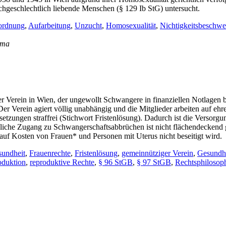
chgeschlechtlich liebende Menschen (§ 129 Ib StG) untersucht.
sordnung
,
Aufarbeitung
,
Unzucht
,
Homosexualität
,
Nichtigkeitsbeschwe
hema
 Verein in Wien, der ungewollt Schwangere in finanziellen Notlagen
er Verein agiert völlig unabhängig und die Mitglieder arbeiten auf eh
setzungen straffrei (Stichwort Fristenlösung). Dadurch ist die Versor
hliche Zugang zu Schwangerschaftsabbrüchen ist nicht flächendeckend 
auf Kosten von Frauen* und Personen mit Uterus nicht beseitigt wird.
sundheit
,
Frauenrechte
,
Fristenlösung
,
gemeinnütziger Verein
,
Gesundhe
oduktion
,
reproduktive Rechte
,
§ 96 StGB
,
§ 97 StGB
,
Rechtsphilosoph