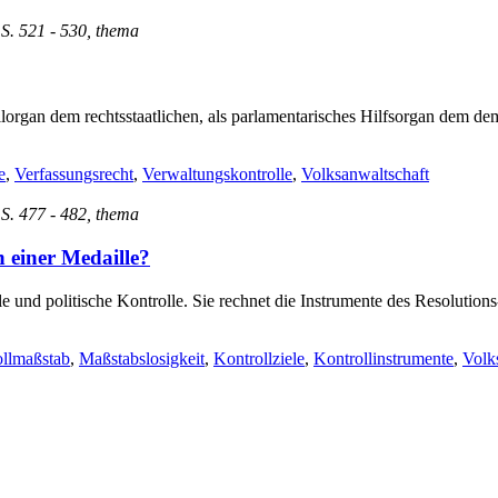
 S. 521 - 530, thema
organ dem rechtsstaatlichen, als parlamentarisches Hilfsorgan dem de
e
,
Verfassungsrecht
,
Verwaltungskontrolle
,
Volksanwaltschaft
 S. 477 - 482, thema
n einer Medaille?
e und politische Kontrolle. Sie rechnet die Instrumente des Resolutions
llmaßstab
,
Maßstabslosigkeit
,
Kontrollziele
,
Kontrollinstrumente
,
Volk