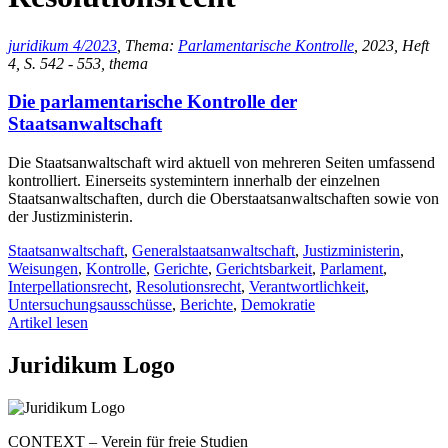
juridikum 4/2023
, Thema:
Parlamentarische Kontrolle
, 2023, Heft
4, S. 542 - 553, thema
Die parlamentarische Kontrolle der
Staatsanwaltschaft
Die Staatsanwaltschaft wird aktuell von mehreren Seiten umfassend
kontrolliert. Einerseits systemintern innerhalb der einzelnen
Staatsanwaltschaften, durch die Oberstaatsanwaltschaften sowie von
der Justizministerin.
Staatsanwaltschaft
,
Generalstaatsanwaltschaft
,
Justizministerin
,
Weisungen
,
Kontrolle
,
Gerichte
,
Gerichtsbarkeit
,
Parlament
,
Interpellationsrecht
,
Resolutionsrecht
,
Verantwortlichkeit
,
Untersuchungsausschüsse
,
Berichte
,
Demokratie
Artikel lesen
Juridikum Logo
CONTEXT – Verein für freie Studien