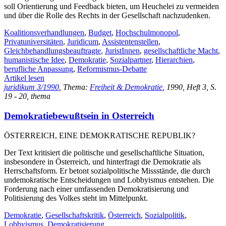
soll Orientierung und Feedback bieten, um Heuchelei zu vermeiden
und über die Rolle des Rechts in der Gesellschaft nachzudenken.
Koalitionsverhandlungen
,
Budget
,
Hochschulmonopol
,
Privatuniversitäten
,
Juridicum
,
Assistentenstellen
,
Gleichbehandlungsbeauftragte
,
JuristInnen
,
gesellschaftliche Macht
,
humanistische Idee
,
Demokratie
,
Sozialpartner
,
Hierarchien
,
berufliche Anpassung
,
Reformismus-Debatte
Artikel lesen
juridikum 3/1990
, Thema:
Freiheit & Demokratie
, 1990, Heft 3, S.
19 - 20, thema
Demokratiebewußtsein in Osterreich
ÖSTERREICH, EINE DEMOKRATISCHE REPUBLIK?
Der Text kritisiert die politische und gesellschaftliche Situation,
insbesondere in Österreich, und hinterfragt die Demokratie als
Herrschaftsform. Er betont sozialpolitische Missstände, die durch
undemokratische Entscheidungen und Lobbyismus entstehen. Die
Forderung nach einer umfassenden Demokratisierung und
Politisierung des Volkes steht im Mittelpunkt.
Demokratie
,
Gesellschaftskritik
,
Österreich
,
Sozialpolitik
,
Lobbyismus
,
Demokratisierung