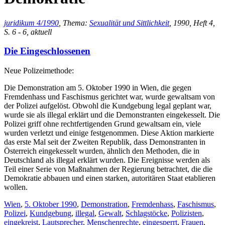
juridikum 4/1990
, Thema:
Sexualität und Sittlichkeit
, 1990, Heft 4,
S. 6 - 6, aktuell
Die Eingeschlossenen
Neue Polizeimethode:
Die Demonstration am 5. Oktober 1990 in Wien, die gegen
Fremdenhass und Faschismus gerichtet war, wurde gewaltsam von
der Polizei aufgelöst. Obwohl die Kundgebung legal geplant war,
wurde sie als illegal erklärt und die Demonstranten eingekesselt. Die
Polizei griff ohne rechtfertigenden Grund gewaltsam ein, viele
wurden verletzt und einige festgenommen. Diese Aktion markierte
das erste Mal seit der Zweiten Republik, dass Demonstranten in
Österreich eingekesselt wurden, ähnlich den Methoden, die in
Deutschland als illegal erklärt wurden. Die Ereignisse werden als
Teil einer Serie von Maßnahmen der Regierung betrachtet, die die
Demokratie abbauen und einen starken, autoritären Staat etablieren
wollen.
Wien
,
5. Oktober 1990
,
Demonstration
,
Fremdenhass
,
Faschismus
,
Polizei
,
Kundgebung
,
illegal
,
Gewalt
,
Schlagstöcke
,
Polizisten
,
eingekreist
,
Lautsprecher
,
Menschenrechte
,
eingesperrt
,
Frauen
,