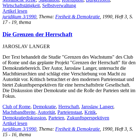
Wirtschaftstätigkeit
,
Selbstverwaltung
Artikel lesen
juridikum 3/1990
, Thema:
Freiheit & Demokratie
, 1990, Heft 3, S.
17 - 19, thema
Die Grenzen der Herrschaft
JAROSLAV LANGER
Der Text behandelt die Studie "Grenzen des Wachstums" des Club
of Rome und das geplante Projekt "Grenzen der Herrschaft" für den
Demokratiebereich. Der Autor, Jaroslaw Langer, untersucht die
Machthierarchien und schlägt eine Verschiebung von Macht zu
Autorität vor. Kritisch betrachtet er den modernen Parteienstaat und
bietet Zukunftsperspektiven für eine herrschaftsfreie Gesellschaft.
Die Diskussion über Demokratie und die Rolle der Parteien steht im
Fokus.
Club of Rome
,
Demokratie
,
Herrschaft
,
Jaroslaw Langer
,
Machtbandbreite
,
Autorität
,
Parteienstaat
,
Kritik
,
Demokratiediskussion
,
Parteien
,
Zukunftsperspektiven
Artikel lesen
juridikum 3/1990
, Thema:
Freiheit & Demokratie
, 1990, Heft 3, S.
15 - 16, thema