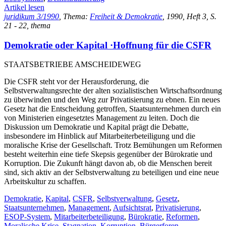
Artikel lesen
juridikum 3/1990
, Thema:
Freiheit & Demokratie
, 1990, Heft 3, S.
21 - 22, thema
Demokratie oder Kapital ·Hoffnung für die CSFR
STAATSBETRIEBE AMSCHEIDEWEG
Die CSFR steht vor der Herausforderung, die
Selbstverwaltungsrechte der alten sozialistischen Wirtschaftsordnung
zu überwinden und den Weg zur Privatisierung zu ebnen. Ein neues
Gesetz hat die Entscheidung getroffen, Staatsunternehmen durch ein
von Ministerien eingesetztes Management zu leiten. Doch die
Diskussion um Demokratie und Kapital prägt die Debatte,
insbesondere im Hinblick auf Mitarbeiterbeteiligung und die
moralische Krise der Gesellschaft. Trotz Bemühungen um Reformen
besteht weiterhin eine tiefe Skepsis gegenüber der Bürokratie und
Korruption. Die Zukunft hängt davon ab, ob die Menschen bereit
sind, sich aktiv an der Selbstverwaltung zu beteiligen und eine neue
Arbeitskultur zu schaffen.
Demokratie
,
Kapital
,
CSFR
,
Selbstverwaltung
,
Gesetz
,
Staatsunternehmen
,
Management
,
Aufsichtsrat
,
Privatisierung
,
ESOP-System
,
Mitarbeiterbeteiligung
,
Bürokratie
,
Reformen
,
Moralische Krise
,
Stagnation
,
Korruption
,
Bürgerforen
,