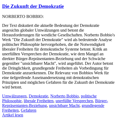
Die Zukunft der Demokratie
NORBERTO BOBBIO:
Der Text diskutiert die aktuelle Bedeutung der Demokratie
angesichts globaler Umwälzungen und betont die
Herausforderungen für westliche Gesellschaften. Norberto Bobbio's
Werk "Die Zukunft der Demokratie" wird als bedeutende Analyse
politischer Philosophie hervorgehoben, die die Notwendigkeit
liberaler Freiheiten für demokratische Systeme betont. Kritik an
unerfüllten Versprechen der Demokratie, wie dem Mangel an
direkter Bürger-Repräsentanten-Beziehung und der Schwäche
gegenüber "unsichtbarer Macht", wird angeführt. Der Autor betont
die Dringlichkeit, grundlegende Freiheiten als Vorbedingung für
Demokratie anzuerkennen. Die Relevanz von Bobbios Werk für
eine tiefgreifende Auseinandersetzung mit demokratischen
Prinzipien und möglichen Gefahren für die Zukunft der Demokratie
wird betont.
Umwälzungen
,
Demokratie
,
Norberto Bobbio
,
politische
Philosophie
,
liberale Freiheiten
,
unerfüllte Versprechen
,
Bürger-
Repräsentanten-Beziehung
,
unsichtbare Macht
,
grundlegende
Freiheiten
,
Gefahren
Artikel lesen