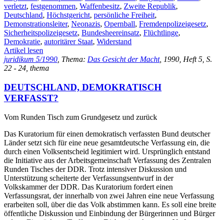
verletzt
,
festgenommen
,
Waffenbesitz
,
Zweite Republik
,
Deutschland
,
Höchstgericht
,
persönliche Freiheit
,
Demonstrationsleiter
,
Neonazis
,
Opernball
,
Fremdenpolizeigesetz
,
Sicherheitspolizeigesetz
,
Bundesheereinsatz
,
Flüchtlinge
,
Demokratie
,
autoritärer Staat
,
Widerstand
Artikel lesen
juridikum 5/1990
, Thema:
Das Gesicht der Macht
, 1990, Heft 5, S.
22 - 24, thema
DEUTSCHLAND, DEMOKRATISCH
VERFASST?
Vom Runden Tisch zum Grundgesetz und zurück
Das Kuratorium für einen demokratisch verfassten Bund deutscher
Länder setzt sich für eine neue gesamtdeutsche Verfassung ein, die
durch einen Volksentscheid legitimiert wird. Ursprünglich entstand
die Initiative aus der Arbeitsgemeinschaft Verfassung des Zentralen
Runden Tisches der DDR. Trotz intensiver Diskussion und
Unterstützung scheiterte der Verfassungsentwurf in der
Volkskammer der DDR. Das Kuratorium fordert einen
Verfassungsrat, der innerhalb von zwei Jahren eine neue Verfassung
erarbeiten soll, über die das Volk abstimmen kann. Es soll eine breite
öffentliche Diskussion und Einbindung der Bürgerinnen und Bürger