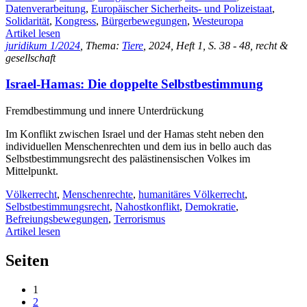
Datenverarbeitung
,
Europäischer Sicherheits- und Polizeistaat
,
Solidarität
,
Kongress
,
Bürgerbewegungen
,
Westeuropa
Artikel lesen
juridikum 1/2024
, Thema:
Tiere
, 2024, Heft 1, S. 38 - 48, recht &
gesellschaft
Israel-Hamas: Die doppelte Selbstbestimmung
Fremdbestimmung und innere Unterdrückung
Im Konflikt zwischen Israel und der Hamas steht neben den
individuellen Menschenrechten und dem ius in bello auch das
Selbstbestimmungsrecht des palästinensischen Volkes im
Mittelpunkt.
Völkerrecht
,
Menschenrechte
,
humanitäres Völkerrecht
,
Selbstbestimmungsrecht
,
Nahostkonflikt
,
Demokratie
,
Befreiungsbewegungen
,
Terrorismus
Artikel lesen
Seiten
1
2