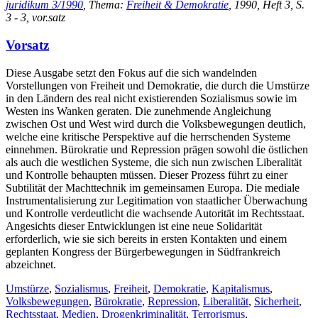
juridikum 3/1990
, Thema:
Freiheit & Demokratie
, 1990, Heft 3, S.
3 - 3, vor.satz
Vorsatz
Diese Ausgabe setzt den Fokus auf die sich wandelnden
Vorstellungen von Freiheit und Demokratie, die durch die Umstürze
in den Ländern des real nicht existierenden Sozialismus sowie im
Westen ins Wanken geraten. Die zunehmende Angleichung
zwischen Ost und West wird durch die Volksbewegungen deutlich,
welche eine kritische Perspektive auf die herrschenden Systeme
einnehmen. Bürokratie und Repression prägen sowohl die östlichen
als auch die westlichen Systeme, die sich nun zwischen Liberalität
und Kontrolle behaupten müssen. Dieser Prozess führt zu einer
Subtilität der Machttechnik im gemeinsamen Europa. Die mediale
Instrumentalisierung zur Legitimation von staatlicher Überwachung
und Kontrolle verdeutlicht die wachsende Autorität im Rechtsstaat.
Angesichts dieser Entwicklungen ist eine neue Solidarität
erforderlich, wie sie sich bereits in ersten Kontakten und einem
geplanten Kongress der Bürgerbewegungen in Südfrankreich
abzeichnet.
Umstürze
,
Sozialismus
,
Freiheit
,
Demokratie
,
Kapitalismus
,
Volksbewegungen
,
Bürokratie
,
Repression
,
Liberalität
,
Sicherheit
,
Rechtsstaat
,
Medien
,
Drogenkriminalität
,
Terrorismus
,