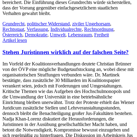
bereichert. Die Einführung dieses Grundrechts würde sicherstellen,
dass der Vorrang gegenüber einfachgesetzlichem staatlichen
Verhalten gewahrt bleibt.
Grundrecht
,
politischer Widerstand
,
ziviler Ungehorsam
,
Rechtsstaat
,
Verfassung
,
Individualrechte
,
Rechtsordnung
,
Österreich
,
Demokratie
,
Umwelt
,
Lebensraum
,
Freiheit
Artikel lesen
Stehen Juristinnen wirklich auf der falschen Seite?
Im Vorfeld der Koalitionsverhandlungen deutete Christian Brünner
von der ÖVP eine mögliche Budgetaufstockung an, wobei diese mit
organisatorischen Straffungen verbunden wäre. Dr. Martinek
bestätigte, dass zusätzliche 30 Milliarden im Koalitionspapier
verankert seien, jedoch mit Forderungen und Umgestaltungen.
Kritische Themen wie das Aufgeben des Hochschulmonopols und
die Umwandlung der Universität in eine betriebsähnliche
Einrichtung bleiben unerwähnt. Trotz der Proteste erhielt das Wiener
Juridicum zusätzliche Stellen und Lehrveranstaltungsstunden,
dennoch bleibt die Benachteiligung großer Jus-Fakultäten bestehen.
Nadja Khan-Lorenz diskutiert die Herausforderungen, die
Juristinnen in der Ausübung gesellschaftlicher Macht haben, und
betont die Notwendigkeit, Kompromisse bewusst einzugehen und
sich regelmäßig zu hinterfragen. Die Diskussion im Arbeitskreis Jus