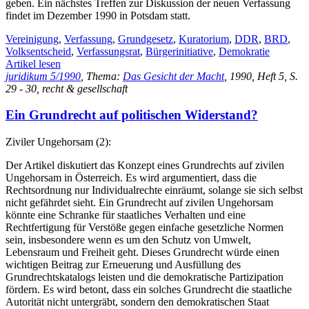
geben. Ein nächstes Treffen zur Diskussion der neuen Verfassung
findet im Dezember 1990 in Potsdam statt.
Vereinigung
,
Verfassung
,
Grundgesetz
,
Kuratorium
,
DDR
,
BRD
,
Volksentscheid
,
Verfassungsrat
,
Bürgerinitiative
,
Demokratie
Artikel lesen
juridikum 5/1990
, Thema:
Das Gesicht der Macht
, 1990, Heft 5, S.
29 - 30, recht & gesellschaft
Ein Grundrecht auf politischen Widerstand?
Ziviler Ungehorsam (2):
Der Artikel diskutiert das Konzept eines Grundrechts auf zivilen
Ungehorsam in Österreich. Es wird argumentiert, dass die
Rechtsordnung nur Individualrechte einräumt, solange sie sich selbst
nicht gefährdet sieht. Ein Grundrecht auf zivilen Ungehorsam
könnte eine Schranke für staatliches Verhalten und eine
Rechtfertigung für Verstöße gegen einfache gesetzliche Normen
sein, insbesondere wenn es um den Schutz von Umwelt,
Lebensraum und Freiheit geht. Dieses Grundrecht würde einen
wichtigen Beitrag zur Erneuerung und Ausfüllung des
Grundrechtskatalogs leisten und die demokratische Partizipation
fördern. Es wird betont, dass ein solches Grundrecht die staatliche
Autorität nicht untergräbt, sondern den demokratischen Staat