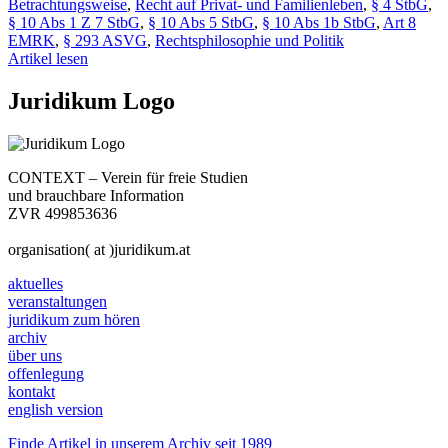
Betrachtungsweise
,
Recht auf Privat- und Familienleben
,
§ 4 StbG
,
§ 10 Abs 1 Z 7 StbG
,
§ 10 Abs 5 StbG
,
§ 10 Abs 1b StbG
,
Art 8
EMRK
,
§ 293 ASVG
,
Rechtsphilosophie und Politik
Artikel lesen
Juridikum Logo
CONTEXT – Verein für freie Studien
und brauchbare Information
ZVR 499853636
organisation( at )juridikum.at
aktuelles
veranstaltungen
juridikum zum hören
archiv
über uns
offenlegung
kontakt
english version
Finde Artikel in unserem Archiv seit 1989