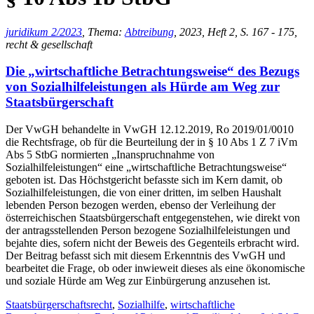
juridikum 2/2023
, Thema:
Abtreibung
, 2023, Heft 2, S. 167 - 175,
recht & gesellschaft
Die „wirtschaftliche Betrachtungsweise“ des Bezugs
von Sozialhilfeleistungen als Hürde am Weg zur
Staatsbürgerschaft
Der VwGH behandelte in VwGH 12.12.2019, Ro 2019/01/0010
die Rechtsfrage, ob für die Beurteilung der in § 10 Abs 1 Z 7 iVm
Abs 5 StbG normierten „Inanspruchnahme von
Sozialhilfeleistungen“ eine „wirtschaftliche Betrachtungsweise“
geboten ist. Das Höchstgericht befasste sich im Kern damit, ob
Sozialhilfeleistungen, die von einer dritten, im selben Haushalt
lebenden Person bezogen werden, ebenso der Verleihung der
österreichischen Staatsbürgerschaft entgegenstehen, wie direkt von
der antragsstellenden Person bezogene Sozialhilfeleistungen und
bejahte dies, sofern nicht der Beweis des Gegenteils erbracht wird.
Der Beitrag befasst sich mit diesem Erkenntnis des VwGH und
bearbeitet die Frage, ob oder inwieweit dieses als eine ökonomische
und soziale Hürde am Weg zur Einbürgerung anzusehen ist.
Staatsbürgerschaftsrecht
,
Sozialhilfe
,
wirtschaftliche