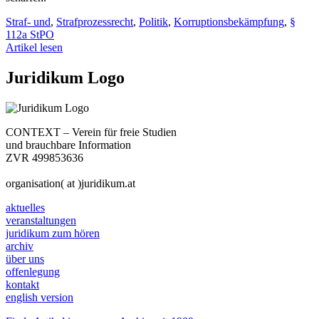
Straf- und
,
Strafprozessrecht
,
Politik
,
Korruptionsbekämpfung
,
§
112a StPO
Artikel lesen
Juridikum Logo
CONTEXT – Verein für freie Studien
und brauchbare Information
ZVR 499853636
organisation( at )juridikum.at
aktuelles
veranstaltungen
juridikum zum hören
archiv
über uns
offenlegung
kontakt
english version