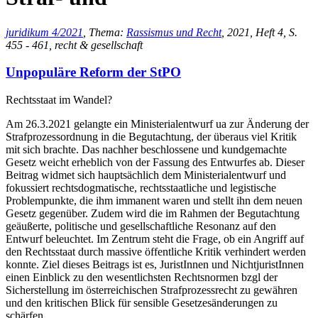
juridikum 4/2021
, Thema:
Rassismus und Recht
, 2021, Heft 4, S.
455 - 461, recht & gesellschaft
Unpopuläre Reform der StPO
Rechtsstaat im Wandel?
Am 26.3.2021 gelangte ein Ministerialentwurf ua zur Änderung der
Strafprozessordnung in die Begutachtung, der überaus viel Kritik
mit sich brachte. Das nachher beschlossene und kundgemachte
Gesetz weicht erheblich von der Fassung des Entwurfes ab. Dieser
Beitrag widmet sich hauptsächlich dem Ministerialentwurf und
fokussiert rechtsdogmatische, rechtsstaatliche und legistische
Problempunkte, die ihm immanent waren und stellt ihn dem neuen
Gesetz gegenüber. Zudem wird die im Rahmen der Begutachtung
geäußerte, politische und gesellschaftliche Resonanz auf den
Entwurf beleuchtet. Im Zentrum steht die Frage, ob ein Angriff auf
den Rechtsstaat durch massive öffentliche Kritik verhindert werden
konnte. Ziel dieses Beitrags ist es, JuristInnen und NichtjuristInnen
einen Einblick zu den wesentlichsten Rechtsnormen bzgl der
Sicherstellung im österreichischen Strafprozessrecht zu gewähren
und den kritischen Blick für sensible Gesetzesänderungen zu
schärfen.