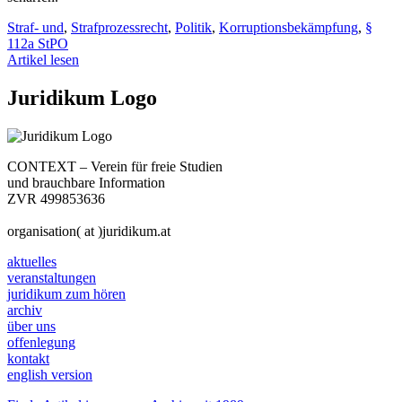
Straf- und
,
Strafprozessrecht
,
Politik
,
Korruptionsbekämpfung
,
§
112a StPO
Artikel lesen
Juridikum Logo
CONTEXT – Verein für freie Studien
und brauchbare Information
ZVR 499853636
organisation( at )juridikum.at
aktuelles
veranstaltungen
juridikum zum hören
archiv
über uns
offenlegung
kontakt
english version