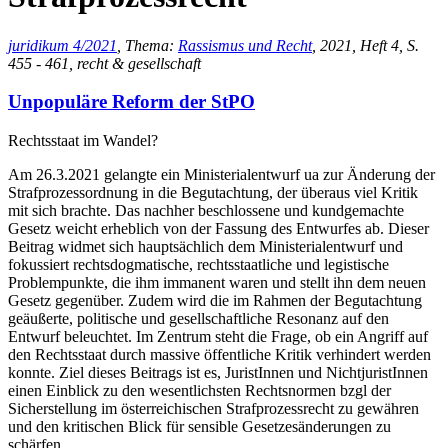
juridikum 4/2021
, Thema:
Rassismus und Recht
, 2021, Heft 4, S.
455 - 461, recht & gesellschaft
Unpopuläre Reform der StPO
Rechtsstaat im Wandel?
Am 26.3.2021 gelangte ein Ministerialentwurf ua zur Änderung der
Strafprozessordnung in die Begutachtung, der überaus viel Kritik
mit sich brachte. Das nachher beschlossene und kundgemachte
Gesetz weicht erheblich von der Fassung des Entwurfes ab. Dieser
Beitrag widmet sich hauptsächlich dem Ministerialentwurf und
fokussiert rechtsdogmatische, rechtsstaatliche und legistische
Problempunkte, die ihm immanent waren und stellt ihn dem neuen
Gesetz gegenüber. Zudem wird die im Rahmen der Begutachtung
geäußerte, politische und gesellschaftliche Resonanz auf den
Entwurf beleuchtet. Im Zentrum steht die Frage, ob ein Angriff auf
den Rechtsstaat durch massive öffentliche Kritik verhindert werden
konnte. Ziel dieses Beitrags ist es, JuristInnen und NichtjuristInnen
einen Einblick zu den wesentlichsten Rechtsnormen bzgl der
Sicherstellung im österreichischen Strafprozessrecht zu gewähren
und den kritischen Blick für sensible Gesetzesänderungen zu
schärfen.