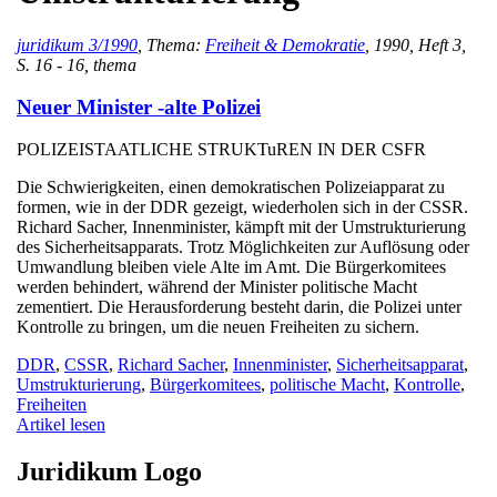
juridikum 3/1990
, Thema:
Freiheit & Demokratie
, 1990, Heft 3,
S. 16 - 16, thema
Neuer Minister -alte Polizei
POLIZEISTAATLICHE STRUKTuREN IN DER CSFR
Die Schwierigkeiten, einen demokratischen Polizeiapparat zu
formen, wie in der DDR gezeigt, wiederholen sich in der CSSR.
Richard Sacher, Innenminister, kämpft mit der Umstrukturierung
des Sicherheitsapparats. Trotz Möglichkeiten zur Auflösung oder
Umwandlung bleiben viele Alte im Amt. Die Bürgerkomitees
werden behindert, während der Minister politische Macht
zementiert. Die Herausforderung besteht darin, die Polizei unter
Kontrolle zu bringen, um die neuen Freiheiten zu sichern.
DDR
,
CSSR
,
Richard Sacher
,
Innenminister
,
Sicherheitsapparat
,
Umstrukturierung
,
Bürgerkomitees
,
politische Macht
,
Kontrolle
,
Freiheiten
Artikel lesen
Juridikum Logo