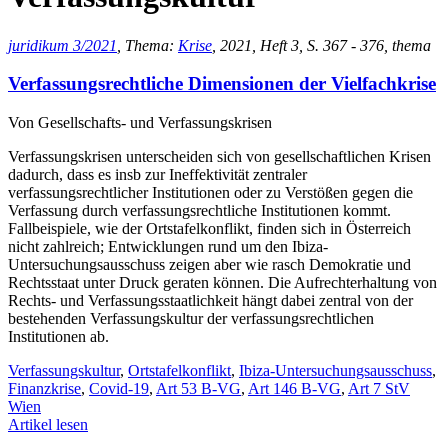
juridikum 3/2021
, Thema:
Krise
, 2021, Heft 3, S. 367 - 376, thema
Verfassungsrechtliche Dimensionen der Vielfachkrise
Von Gesellschafts- und Verfassungskrisen
Verfassungskrisen unterscheiden sich von gesellschaftlichen Krisen
dadurch, dass es insb zur Ineffektivität zentraler
verfassungsrechtlicher Institutionen oder zu Verstößen gegen die
Verfassung durch verfassungsrechtliche Institutionen kommt.
Fallbeispiele, wie der Ortstafelkonflikt, finden sich in Österreich
nicht zahlreich; Entwicklungen rund um den Ibiza-
Untersuchungsausschuss zeigen aber wie rasch Demokratie und
Rechtsstaat unter Druck geraten können. Die Aufrechterhaltung von
Rechts- und Verfassungsstaatlichkeit hängt dabei zentral von der
bestehenden Verfassungskultur der verfassungsrechtlichen
Institutionen ab.
Verfassungskultur
,
Ortstafelkonflikt
,
Ibiza-Untersuchungsausschuss
,
Finanzkrise
,
Covid-19
,
Art 53 B-VG
,
Art 146 B-VG
,
Art 7 StV
Wien
Artikel lesen