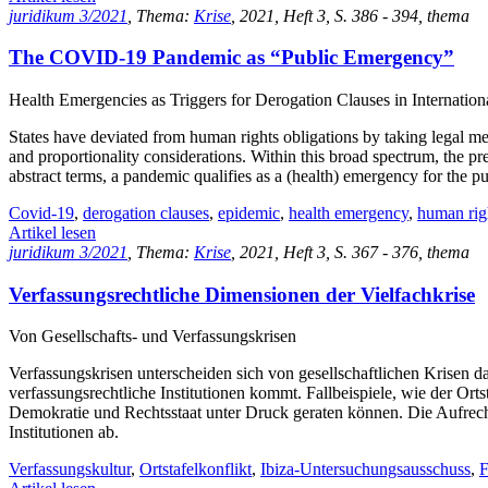
juridikum 3/2021
, Thema:
Krise
, 2021, Heft 3, S. 386 - 394, thema
The COVID-19 Pandemic as “Public Emergency”
Health Emergencies as Triggers for Derogation Clauses in Internatio
States have deviated from human rights obligations by taking legal 
and proportionality considerations. Within this broad spectrum, the pre
abstract terms, a pandemic qualifies as a (health) emergency for the p
Covid-19
,
derogation clauses
,
epidemic
,
health emergency
,
human rig
Artikel lesen
juridikum 3/2021
, Thema:
Krise
, 2021, Heft 3, S. 367 - 376, thema
Verfassungsrechtliche Dimensionen der Vielfachkrise
Von Gesellschafts- und Verfassungskrisen
Verfassungskrisen unterscheiden sich von gesellschaftlichen Krisen dad
verfassungsrechtliche Institutionen kommt. Fallbeispiele, wie der Ort
Demokratie und Rechtsstaat unter Druck geraten können. Die Aufrecht
Institutionen ab.
Verfassungskultur
,
Ortstafelkonflikt
,
Ibiza-Untersuchungsausschuss
,
F