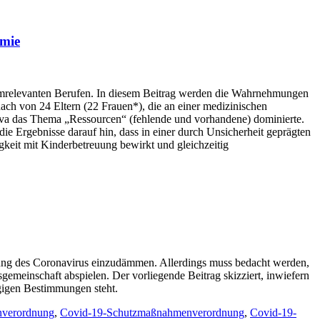
emie
stemrelevanten Berufen. In diesem Beitrag werden die Wahrnehmungen
ach von 24 Eltern (22 Frauen*), die an einer medizinischen
s va das Thema „Ressourcen“ (fehlende und vorhandene) dominierte.
e Ergebnisse darauf hin, dass in einer durch Unsicherheit geprägten
igkeit mit Kinderbetreuung bewirkt und gleichzeitig
itung des Coronavirus einzudämmen. Allerdings muss bedacht werden,
emeinschaft abspielen. Der vorliegende Beitrag skizziert, inwiefern
gigen Bestimmungen steht.
verordnung
,
Covid-19-Schutzmaßnahmenverordnung
,
Covid-19-