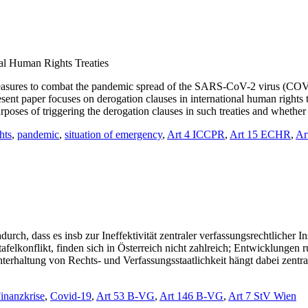
nal Human Rights Treaties
measures to combat the pandemic spread of the SARS-CoV-2 virus (COVID
sent paper focuses on derogation clauses in international human rights t
urposes of triggering the derogation clauses in such treaties and wheth
hts
,
pandemic
,
situation of emergency
,
Art 4 ICCPR
,
Art 15 ECHR
,
Ar
urch, dass es insb zur Ineffektivität zentraler verfassungsrechtlicher 
stafelkonflikt, finden sich in Österreich nicht zahlreich; Entwicklung
erhaltung von Rechts- und Verfassungsstaatlichkeit hängt dabei zentra
inanzkrise
,
Covid-19
,
Art 53 B-VG
,
Art 146 B-VG
,
Art 7 StV Wien