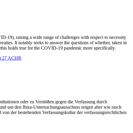
-19), raising a wide range of challenges with respect to necessity
reaties. It notably seeks to answer the questions of whether, taken in
er this holds true for the COVID-19 pandemic more specifically.
t 27 ACHR
Institutionen oder zu Verstößen gegen die Verfassung durch
en rund um den Ibiza-Untersuchungsausschuss zeigen aber wie rasch
l von der bestehenden Verfassungskultur der verfassungsrechtlichen