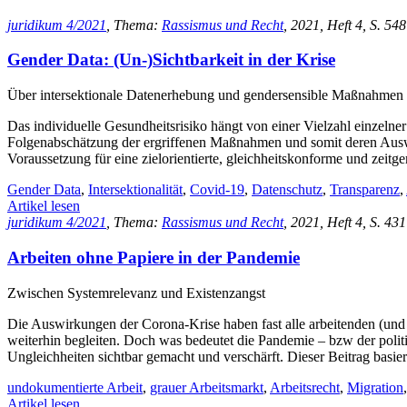
juridikum 4/2021
, Thema:
Rassismus und Recht
, 2021, Heft 4, S. 548
Gender Data: (Un-)Sichtbarkeit in der Krise
Über intersektionale Datenerhebung und gendersensible Maßnahmen
Das individuelle Gesundheitsrisiko hängt von einer Vielzahl einzelne
Folgenabschätzung der ergriffenen Maßnahmen und somit deren Auswir
Voraussetzung für eine zielorientierte, gleichheitskonforme und zeit
Gender Data
,
Intersektionalität
,
Covid-19
,
Datenschutz
,
Transparenz
,
Artikel lesen
juridikum 4/2021
, Thema:
Rassismus und Recht
, 2021, Heft 4, S. 431
Arbeiten ohne Papiere in der Pandemie
Zwischen Systemrelevanz und Existenzangst
Die Auswirkungen der Corona-Krise haben fast alle arbeitenden (un
weiterhin begleiten. Doch was bedeutet die Pandemie – bzw der poli
Ungleichheiten sichtbar gemacht und verschärft. Dieser Beitrag basi
undokumentierte Arbeit
,
grauer Arbeitsmarkt
,
Arbeitsrecht
,
Migration
Artikel lesen