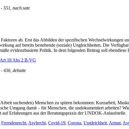
 - 551, nach.satz
r Faktoren ab. Erst das Abbilden der spezifischen Wechselwirkungen unt
kung auf bereits bestehende (soziale) Ungleichheiten. Die Verfügbark
gemäße evidenzbasierte Politik. In dem folgenden Beitrag soll ebendiese
Art 18 Abs 2 B-VG
 - 436, debatte
d Arbeit suchenden) Menschen zu spüren bekommen: Kurzarbeit, Masken
tische Umgang damit – für Menschen, die undokumentiert arbeiten? Wie 
ert auf Erfahrungen aus der Beratungspraxis der UNDOK-Anlaufstelle.
,
Fremdenrecht
,
Asylrecht
,
Covid-19
,
Corona
,
Ungleichheit
,
Armut
,
As