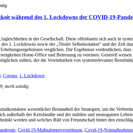
rdig
igkeit während des 1. Lockdowns der COVID-19-Pand
Ungleichheiten in der Gesellschaft. Diese offenbaren sich auch in sy
des 1. Lockdowns sowie der „Tiroler Selbstisolation“ und der Zeit dan
n Erhebungsergebnissen verglichen. Die Ergebnisse verdeutlichen, das
erigkeiten Home-Office und Betreuung zu vereinen. Generell weisen di
öglichen sollten, der die Vereinbarkeit von systemrelevanter Berufstät
9
,
Corona
,
1. Lockdown
149, merk.würdig
ozialkontakten wesentlicher Bestandteil der Strategien, um die Verbre
 sich außerhalb der Kernfamilie und der stabilen und monogamen Lebensg
ränkt werden und welches Bild von Freundschaft hinter den einschlä
andemie
,
Covid-19-Maßnahmenverordnung
,
Covid-19-Notmaßnahmen