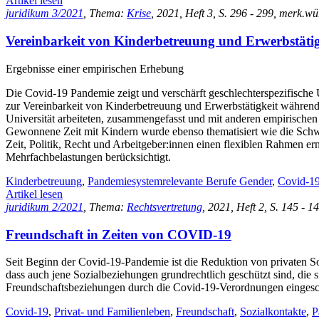
Artikel lesen
juridikum 3/2021
, Thema:
Krise
, 2021, Heft 3, S. 296 - 299, merk.wü
Vereinbarkeit von Kinderbetreuung und Erwerbstät
Ergebnisse einer empirischen Erhebung
Die Covid-19 Pandemie zeigt und verschärft geschlechterspezifische 
zur Vereinbarkeit von Kinderbetreuung und Erwerbstätigkeit während 
Universität arbeiteten, zusammengefasst und mit anderen empirische
Gewonnene Zeit mit Kindern wurde ebenso thematisiert wie die Schwi
Zeit, Politik, Recht und Arbeitgeber:innen einen flexiblen Rahmen erm
Mehrfachbelastungen berücksichtigt.
Kinderbetreuung
,
Pandemiesystemrelevante Berufe Gender
,
Covid-1
Artikel lesen
juridikum 2/2021
, Thema:
Rechtsvertretung
, 2021, Heft 2, S. 145 - 
Freundschaft in Zeiten von COVID-19
Seit Beginn der Covid-19-Pandemie ist die Reduktion von privaten S
dass auch jene Sozialbeziehungen grundrechtlich geschützt sind, die
Freundschaftsbeziehungen durch die Covid-19-Verordnungen eingesch
Covid-19
,
Privat- und Familienleben
,
Freundschaft
,
Sozialkontakte
,
P