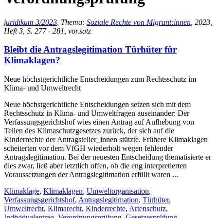
juridikum 3/2023
, Thema:
Soziale Rechte von Migrant:innen
, 2023,
Heft 3, S. 277 - 281, vor.satz
Bleibt die Antragslegitimation Türhüter für
Klimaklagen?
Neue höchstgerichtliche Entscheidungen zum Rechtsschutz im
Klima- und Umweltrecht
Neue höchstgerichtliche Entscheidungen setzen sich mit dem
Rechtsschutz in Klima- und Umweltfragen auseinander: Der
Verfassungsgerichtshof wies einen Antrag auf Aufhebung von
Teilen des Klimaschutzgesetzes zurück, der sich auf die
Kinderrechte der Antragsteller_innen stützte. Frühere Klimaklagen
scheiterten vor dem VfGH wiederholt wegen fehlender
Antragslegitimation. Bei der neuesten Entscheidung thematisierte er
dies zwar, ließ aber letztlich offen, ob die eng interpretierten
Voraussetzungen der Antragslegitimation erfüllt waren ...
Klimaklage
,
Klimaklagen
,
Umweltorganisation
,
Verfassungsgerichtshof
,
Antragslegitimation
,
Türhüter
,
Umweltrecht
,
Klimarecht
,
Kinderrechte
,
Artenschutz
,
Individualantrag
,
Verordnungsprüfung
,
Gesetzesprüfung
,