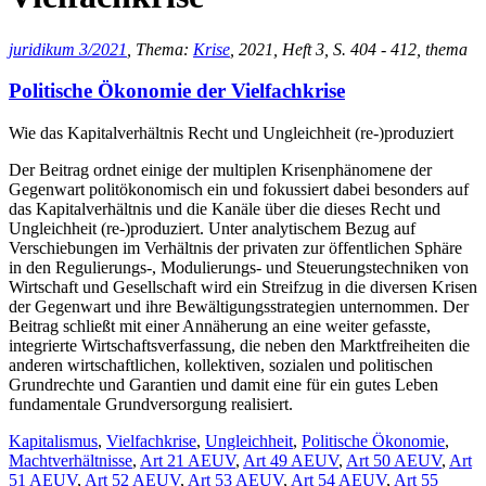
juridikum 3/2021
, Thema:
Krise
, 2021, Heft 3, S. 404 - 412, thema
Politische Ökonomie der Vielfachkrise
Wie das Kapitalverhältnis Recht und Ungleichheit (re-)produziert
Der Beitrag ordnet einige der multiplen Krisenphänomene der
Gegenwart politökonomisch ein und fokussiert dabei besonders auf
das Kapitalverhältnis und die Kanäle über die dieses Recht und
Ungleichheit (re-)produziert. Unter analytischem Bezug auf
Verschiebungen im Verhältnis der privaten zur öffentlichen Sphäre
in den Regulierungs-, Modulierungs- und Steuerungstechniken von
Wirtschaft und Gesellschaft wird ein Streifzug in die diversen Krisen
der Gegenwart und ihre Bewältigungsstrategien unternommen. Der
Beitrag schließt mit einer Annäherung an eine weiter gefasste,
integrierte Wirtschaftsverfassung, die neben den Marktfreiheiten die
anderen wirtschaftlichen, kollektiven, sozialen und politischen
Grundrechte und Garantien und damit eine für ein gutes Leben
fundamentale Grundversorgung realisiert.
Kapitalismus
,
Vielfachkrise
,
Ungleichheit
,
Politische Ökonomie
,
Machtverhältnisse
,
Art 21 AEUV
,
Art 49 AEUV
,
Art 50 AEUV
,
Art
51 AEUV
,
Art 52 AEUV
,
Art 53 AEUV
,
Art 54 AEUV
,
Art 55