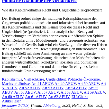
Politische Ökonomie der Vielfachkrise
Wie das Kapitalverhältnis Recht und Ungleichheit (re-)produziert
Der Beitrag ordnet einige der multiplen Krisenphänomene der
Gegenwart politökonomisch ein und fokussiert dabei besonders auf
das Kapitalverhältnis und die Kanäle über die dieses Recht und
Ungleichheit (re-)produziert. Unter analytischem Bezug auf
Verschiebungen im Verhältnis der privaten zur öffentlichen Sphäre
in den Regulierungs-, Modulierungs- und Steuerungstechniken von
Wirtschaft und Gesellschaft wird ein Streifzug in die diversen Krisen
der Gegenwart und ihre Bewältigungsstrategien unternommen. Der
Beitrag schließt mit einer Annäherung an eine weiter gefasste,
integrierte Wirtschaftsverfassung, die neben den Marktfreiheiten die
anderen wirtschaftlichen, kollektiven, sozialen und politischen
Grundrechte und Garantien und damit eine für ein gutes Leben
fundamentale Grundversorgung realisiert.
Kapitalismus
,
Vielfachkrise
,
Ungleichheit
,
Politische Ökonomie
,
Machtverhältnisse
,
Art 21 AEUV
,
Art 49 AEUV
,
Art 50 AEUV
,
Art
51 AEUV
,
Art 52 AEUV
,
Art 53 AEUV
,
Art 54 AEUV
,
Art 55
AEUV
,
Art 56 AEUV
,
Art 57 AEUV
,
Art 58 AEUV
,
Art 59 AEUV
,
Art 60 AEUV
,
Art 61 AEUV
,
Art 62 AEUV
,
EU-Charta
Artikel lesen
juridikum 2/2023
, Thema:
Abtreibung
, 2023, Heft 2, S. 196 - 205,