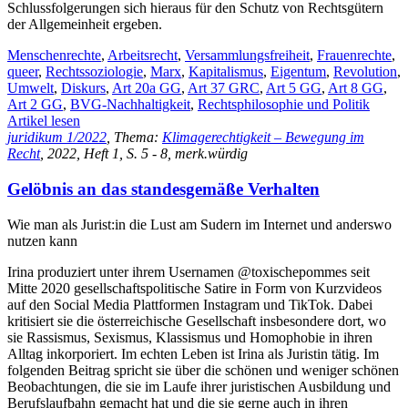
Schlussfolgerungen sich hieraus für den Schutz von Rechtsgütern
der Allgemeinheit ergeben.
Menschenrechte
,
Arbeitsrecht
,
Versammlungsfreiheit
,
Frauenrechte
,
queer
,
Rechtssoziologie
,
Marx
,
Kapitalismus
,
Eigentum
,
Revolution
,
Umwelt
,
Diskurs
,
Art 20a GG
,
Art 37 GRC
,
Art 5 GG
,
Art 8 GG
,
Art 2 GG
,
BVG-Nachhaltigkeit
,
Rechtsphilosophie und Politik
Artikel lesen
juridikum 1/2022
, Thema:
Klimagerechtigkeit – Bewegung im
Recht
, 2022, Heft 1, S. 5 - 8, merk.würdig
Gelöbnis an das standesgemäße Verhalten
Wie man als Jurist:in die Lust am Sudern im Internet und anderswo
nutzen kann
Irina produziert unter ihrem Usernamen @toxischepommes seit
Mitte 2020 gesellschaftspolitische Satire in Form von Kurzvideos
auf den Social Media Plattformen Instagram und TikTok. Dabei
kritisiert sie die österreichische Gesellschaft insbesondere dort, wo
sie Rassismus, Sexismus, Klassismus und Homophobie in ihren
Alltag inkorporiert. Im echten Leben ist Irina als Juristin tätig. Im
folgenden Beitrag spricht sie über die schönen und weniger schönen
Beobachtungen, die sie im Laufe ihrer juristischen Ausbildung und
Berufslaufbahn gemacht hat und die sie gerne auch in ihren