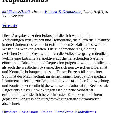
juridikum 3/1990
, Thema:
Freiheit & Demokratie
, 1990, Heft 3, S.
3 - 3, vor.satz
Vorsatz
Diese Ausgabe setzt den Fokus auf die sich wandelnden
Vorstellungen von Freiheit und Demokratie, die durch die Umstürze
in den Ländern des real nicht existierenden Sozialismus sowie im
Westen ins Wanken geraten. Die zunehmende Angleichung
zwischen Ost und West wird durch die Volksbewegungen deutlich,
welche eine kritische Perspektive auf die herrschenden Systeme
einnehmen. Bürokratie und Repression prägen sowohl die östlichen
als auch die westlichen Systeme, die sich nun zwischen Liberalität
und Kontrolle behaupten müssen. Dieser Prozess führt zu einer
Subtilität der Machttechnik im gemeinsamen Europa. Die mediale
Instrumentalisierung zur Legitimation von staatlicher Überwachung
und Kontrolle verdeutlicht die wachsende Autorität im Rechtsstaat.
Angesichts dieser Entwicklungen ist eine neue Solidarität
erforderlich, wie sie sich bereits in ersten Kontakten und einem
geplanten Kongress der Bürgerbewegungen in Südfrankreich
abzeichnet.
Umstürze
,
Sozialismus
,
Freiheit
,
Demokratie
,
Kapitalismus
,