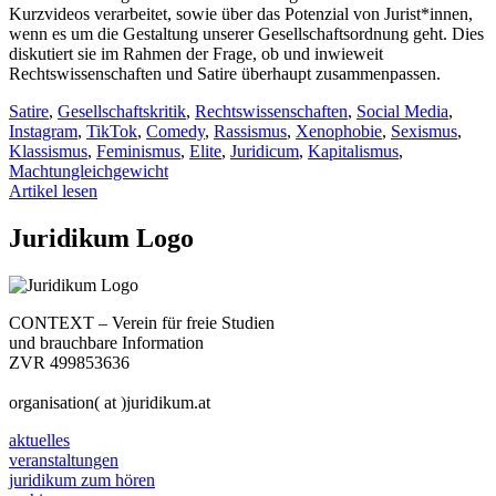
Kurzvideos verarbeitet, sowie über das Potenzial von Jurist*innen,
wenn es um die Gestaltung unserer Gesellschaftsordnung geht. Dies
diskutiert sie im Rahmen der Frage, ob und inwieweit
Rechtswissenschaften und Satire überhaupt zusammenpassen.
Satire
,
Gesellschaftskritik
,
Rechtswissenschaften
,
Social Media
,
Instagram
,
TikTok
,
Comedy
,
Rassismus
,
Xenophobie
,
Sexismus
,
Klassismus
,
Feminismus
,
Elite
,
Juridicum
,
Kapitalismus
,
Machtungleichgewicht
Artikel lesen
Juridikum Logo
CONTEXT – Verein für freie Studien
und brauchbare Information
ZVR 499853636
organisation( at )juridikum.at
aktuelles
veranstaltungen
juridikum zum hören