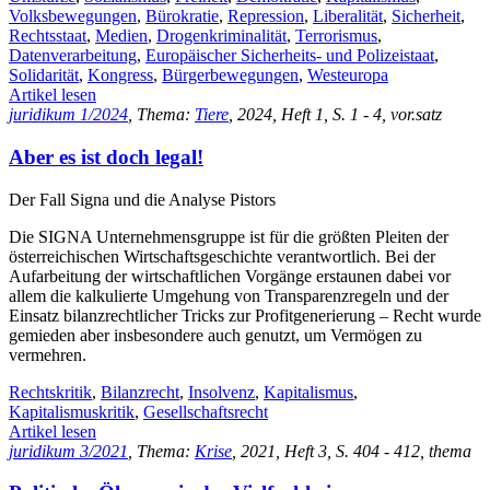
Volksbewegungen
,
Bürokratie
,
Repression
,
Liberalität
,
Sicherheit
,
Rechtsstaat
,
Medien
,
Drogenkriminalität
,
Terrorismus
,
Datenverarbeitung
,
Europäischer Sicherheits- und Polizeistaat
,
Solidarität
,
Kongress
,
Bürgerbewegungen
,
Westeuropa
Artikel lesen
juridikum 1/2024
, Thema:
Tiere
, 2024, Heft 1, S. 1 - 4, vor.satz
Aber es ist doch legal!
Der Fall Signa und die Analyse Pistors
Die SIGNA Unternehmensgruppe ist für die größten Pleiten der
österreichischen Wirtschaftsgeschichte verantwortlich. Bei der
Aufarbeitung der wirtschaftlichen Vorgänge erstaunen dabei vor
allem die kalkulierte Umgehung von Transparenzregeln und der
Einsatz bilanzrechtlicher Tricks zur Profitgenerierung – Recht wurde
gemieden aber insbesondere auch genutzt, um Vermögen zu
vermehren.
Rechtskritik
,
Bilanzrecht
,
Insolvenz
,
Kapitalismus
,
Kapitalismuskritik
,
Gesellschaftsrecht
Artikel lesen
juridikum 3/2021
, Thema:
Krise
, 2021, Heft 3, S. 404 - 412, thema