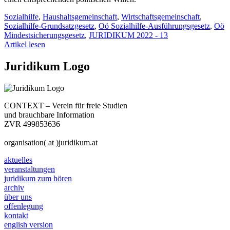
Sozialhilfe
,
Haushaltsgemeinschaft
,
Wirtschaftsgemeinschaft
,
Sozialhilfe-Grundsatzgesetz
,
Oö Sozialhilfe-Ausführungsgesetz
,
Oö
Mindestsicherungsgesetz
,
JURIDIKUM 2022 - 13
Artikel lesen
Juridikum Logo
CONTEXT – Verein für freie Studien
und brauchbare Information
ZVR 499853636
organisation( at )juridikum.at
aktuelles
veranstaltungen
juridikum zum hören
archiv
über uns
offenlegung
kontakt
english version