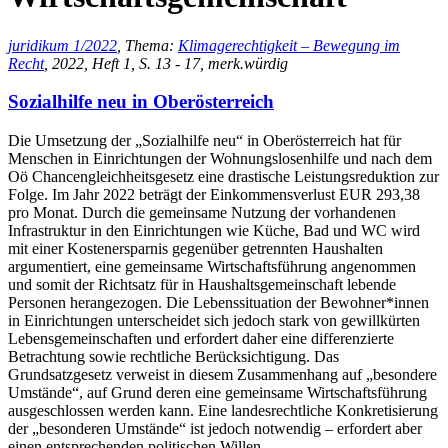
juridikum 1/2022
, Thema:
Klimagerechtigkeit – Bewegung im
Recht
, 2022, Heft 1, S. 13 - 17, merk.würdig
Sozialhilfe neu in Oberösterreich
Die Umsetzung der „Sozialhilfe neu“ in Oberösterreich hat für
Menschen in Einrichtungen der Wohnungslosenhilfe und nach dem
Oö Chancengleichheitsgesetz eine drastische Leistungsreduktion zur
Folge. Im Jahr 2022 beträgt der Einkommensverlust EUR 293,38
pro Monat. Durch die gemeinsame Nutzung der vorhandenen
Infrastruktur in den Einrichtungen wie Küche, Bad und WC wird
mit einer Kostenersparnis gegenüber getrennten Haushalten
argumentiert, eine gemeinsame Wirtschaftsführung angenommen
und somit der Richtsatz für in Haushaltsgemeinschaft lebende
Personen herangezogen. Die Lebenssituation der Bewohner*innen
in Einrichtungen unterscheidet sich jedoch stark von gewillkürten
Lebensgemeinschaften und erfordert daher eine differenzierte
Betrachtung sowie rechtliche Berücksichtigung. Das
Grundsatzgesetz verweist in diesem Zusammenhang auf „besondere
Umstände“, auf Grund deren eine gemeinsame Wirtschaftsführung
ausgeschlossen werden kann. Eine landesrechtliche Konkretisierung
der „besonderen Umstände“ ist jedoch notwendig – erfordert aber
einen entsprechenden politischen Willen.