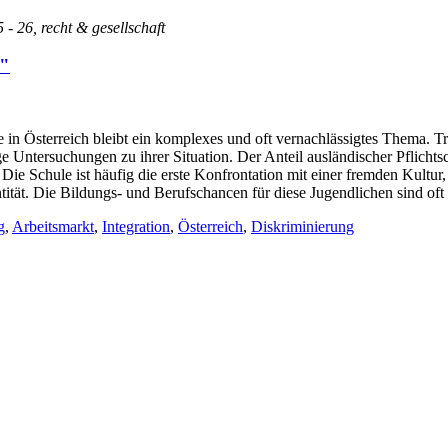
5 - 26, recht & gesellschaft
n"
e in Österreich bleibt ein komplexes und oft vernachlässigtes Thema. T
e Untersuchungen zu ihrer Situation. Der Anteil ausländischer Pflichtsc
. Die Schule ist häufig die erste Konfrontation mit einer fremden Kultu
tät. Die Bildungs- und Berufschancen für diese Jugendlichen sind oft e
g
,
Arbeitsmarkt
,
Integration
,
Österreich
,
Diskriminierung