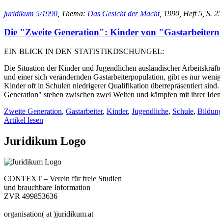
juridikum 5/1990
, Thema:
Das Gesicht der Macht
, 1990, Heft 5, S. 2
Die "Zweite Generation": Kinder von "Gastarbeiter
EIN BLICK IN DEN STATISTIKDSCHUNGEL:
Die Situation der Kinder und Jugendlichen ausländischer Arbeitskräft
und einer sich verändernden Gastarbeiterpopulation, gibt es nur wenig
Kinder oft in Schulen niedrigerer Qualifikation überrepräsentiert sind
Generation" stehen zwischen zwei Welten und kämpfen mit ihrer Identi
Zweite Generation
,
Gastarbeiter
,
Kinder
,
Jugendliche
,
Schule
,
Bildun
Artikel lesen
Juridikum Logo
CONTEXT – Verein für freie Studien
und brauchbare Information
ZVR 499853636
organisation( at )juridikum.at