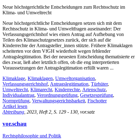
Neue höchstgerichtliche Entscheidungen zum Rechtsschutz im
Klima- und Umweltrecht
Neue höchstgerichtliche Entscheidungen setzen sich mit dem
Rechtsschutz in Klima- und Umweltfragen auseinander: Der
Verfassungsgerichtshof wies einen Antrag auf Aufhebung von
Teilen des Klimaschutzgesetzes zurück, der sich auf die
Kinderrechte der Antragsteller_innen stützte. Frühere Klimaklagen
scheiterten vor dem VfGH wiederholt wegen fehlender
Antragslegitimation. Bei der neuesten Entscheidung thematisierte er
dies zwar, ließ aber letztlich offen, ob die eng interpretierten
Voraussetzungen der Antragslegitimation erfüllt waren ...
Klimaklage
,
Klimaklagen
,
Umweltorganisation
,
Verfassungsgerichtshof
,
Antragslegitimation
,
Türhüter
,
Umweltrecht
,
Klimarecht
,
Kinderrechte
,
Artenschutz
,
Individualantrag
,
Verordnungsprüfung
,
Gesetzesprüfung
,
Normprüfung
,
Verwaltungsgerichtsbarkeit
,
Fischotter
Artikel lesen
Abtreibung
, 2023, Heft 2, S. 129 - 130, vor.satz
vor.schau
Rechtsphilosophie und Politik