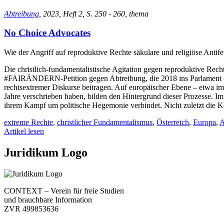
Abtreibung
, 2023, Heft 2, S. 250 - 260, thema
No Choice Advocates
Wie der Angriff auf reproduktive Rechte säkulare und religiöse Antif
Die christlich-fundamentalistische Agitation gegen reproduktive Rechte
#FAIRÄNDERN-Petition gegen Abtreibung, die 2018 ins Parlament eing
rechtsextremer Diskurse beitragen. Auf europäischer Ebene – etwa 
Jahre verschrieben haben, bilden den Hintergrund dieser Prozesse. Im 
ihrem Kampf um politische Hegemonie verbindet. Nicht zuletzt die Ko
extreme Rechte
,
christlicher Fundamentalismus
,
Österreich
,
Europa
,
A
Artikel lesen
Juridikum Logo
CONTEXT – Verein für freie Studien
und brauchbare Information
ZVR 499853636