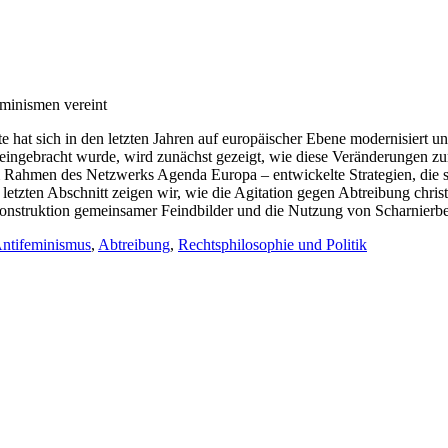
eminismen vereint
 hat sich in den letzten Jahren auf europäischer Ebene modernisiert und
ebracht wurde, wird zunächst gezeigt, wie diese Veränderungen zur v
im Rahmen des Netzwerks Agenda Europa – entwickelte Strategien, die
letzten Abschnitt zeigen wir, wie die Agitation gegen Abtreibung chris
nstruktion gemeinsamer Feindbilder und die Nutzung von Scharnierbegr
ntifeminismus
,
Abtreibung
,
Rechtsphilosophie und Politik