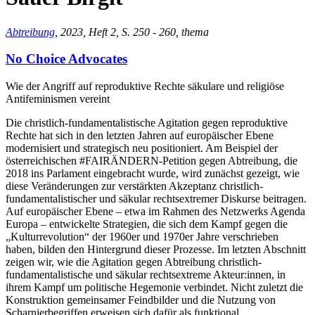
Abtreibung
, 2023, Heft 2, S. 250 - 260, thema
No Choice Advocates
Wie der Angriff auf reproduktive Rechte säkulare und religiöse
Antifeminismen vereint
Die christlich-fundamentalistische Agitation gegen reproduktive
Rechte hat sich in den letzten Jahren auf europäischer Ebene
modernisiert und strategisch neu positioniert. Am Beispiel der
österreichischen #FAIRÄNDERN-Petition gegen Abtreibung, die
2018 ins Parlament eingebracht wurde, wird zunächst gezeigt, wie
diese Veränderungen zur verstärkten Akzeptanz christlich-
fundamentalistischer und säkular rechtsextremer Diskurse beitragen.
Auf europäischer Ebene – etwa im Rahmen des Netzwerks Agenda
Europa – entwickelte Strategien, die sich dem Kampf gegen die
„Kulturrevolution“ der 1960er und 1970er Jahre verschrieben
haben, bilden den Hintergrund dieser Prozesse. Im letzten Abschnitt
zeigen wir, wie die Agitation gegen Abtreibung christlich-
fundamentalistische und säkular rechtsextreme Akteur:innen, in
ihrem Kampf um politische Hegemonie verbindet. Nicht zuletzt die
Konstruktion gemeinsamer Feindbilder und die Nutzung von
Scharnierbegriffen erweisen sich dafür als funktional.