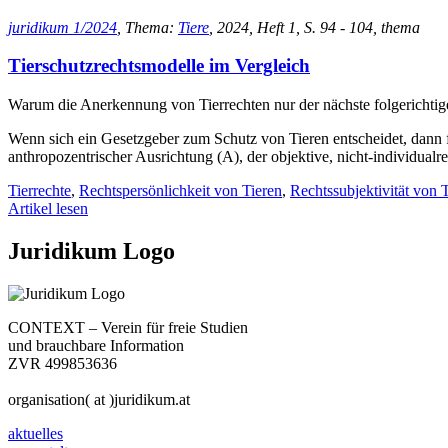
juridikum 1/2024
, Thema:
Tiere
, 2024, Heft 1, S. 94 - 104, thema
Tierschutzrechtsmodelle im Vergleich
Warum die Anerkennung von Tierrechten nur der nächste folgerichtige 
Wenn sich ein Gesetzgeber zum Schutz von Tieren entscheidet, dann fin
anthropozentrischer Ausrichtung (A), der objektive, nicht-individualr
Tierrechte
,
Rechtspersönlichkeit von Tieren
,
Rechtssubjektivität von 
Artikel lesen
Juridikum Logo
CONTEXT – Verein für freie Studien
und brauchbare Information
ZVR 499853636
organisation( at )juridikum.at
aktuelles