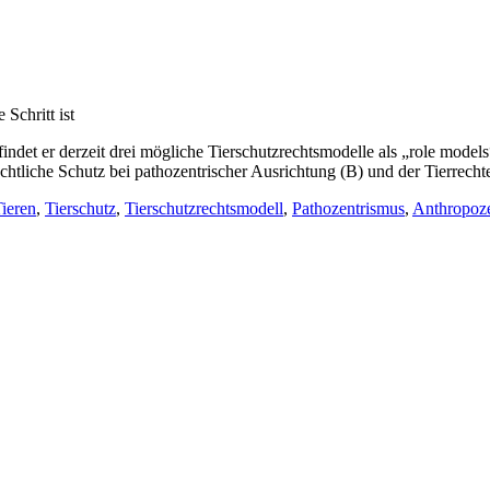
Schritt ist
det er derzeit drei mögliche Tierschutzrechtsmodelle als „role models“ 
echtliche Schutz bei pathozentrischer Ausrichtung (B) und der Tierrecht
Tieren
,
Tierschutz
,
Tierschutzrechtsmodell
,
Pathozentrismus
,
Anthropoz