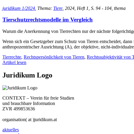
juridikum 1/2024
, Thema:
Tiere
, 2024, Heft 1, S. 94 - 104, thema
Tierschutzrechtsmodelle im Vergleich
Warum die Anerkennung von Tierrechten nur der nächste folgerichtige 
Wenn sich ein Gesetzgeber zum Schutz von Tieren entscheidet, dann fin
anthropozentrischer Ausrichtung (A), der objektive, nicht-individualr
Tierrechte
,
Rechtspersönlichkeit von Tieren
,
Rechtssubjektivität von 
Artikel lesen
Juridikum Logo
CONTEXT – Verein für freie Studien
und brauchbare Information
ZVR 499853636
organisation( at )juridikum.at
aktuelles