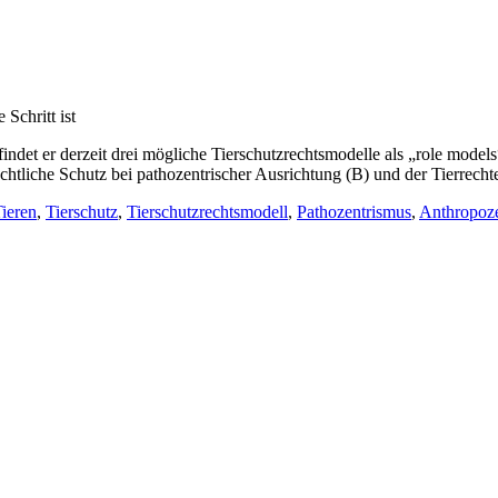
Schritt ist
det er derzeit drei mögliche Tierschutzrechtsmodelle als „role models“ 
echtliche Schutz bei pathozentrischer Ausrichtung (B) und der Tierrecht
Tieren
,
Tierschutz
,
Tierschutzrechtsmodell
,
Pathozentrismus
,
Anthropoz