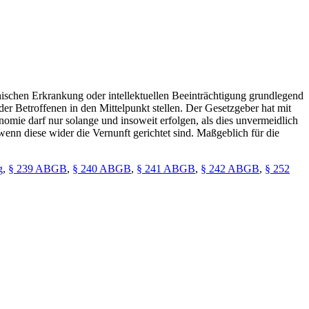
hischen Erkrankung oder intellektuellen Beeinträchtigung grundlegend
er Betroffenen in den Mittelpunkt stellen. Der Gesetzgeber hat mit
omie darf nur solange und insoweit erfolgen, als dies unvermeidlich
 wenn diese wider die Vernunft gerichtet sind. Maßgeblich für die
g
,
§ 239 ABGB
,
§ 240 ABGB
,
§ 241 ABGB
,
§ 242 ABGB
,
§ 252