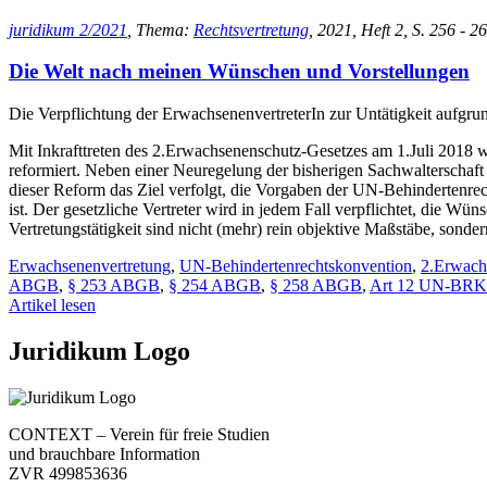
juridikum 2/2021
, Thema:
Rechtsvertretung
, 2021, Heft 2, S. 256 - 2
Die Welt nach meinen Wünschen und Vorstellungen
Die Verpflichtung der ErwachsenenvertreterIn zur Untätigkeit aufgru
Mit Inkrafttreten des 2.Erwachsenenschutz-Gesetzes am 1.Juli 2018 w
reformiert. Neben einer Neuregelung der bisherigen Sachwalterschaft 
dieser Reform das Ziel verfolgt, die Vorgaben der UN-Behindertenrec
ist. Der gesetzliche Vertreter wird in jedem Fall verpflichtet, die W
Vertretungstätigkeit sind nicht (mehr) rein objektive Maßstäbe, sonde
Erwachsenenvertretung
,
UN-Behindertenrechtskonvention
,
2.Erwach
ABGB
,
§ 253 ABGB
,
§ 254 ABGB
,
§ 258 ABGB
,
Art 12 UN-BRK
Artikel lesen
Juridikum Logo
CONTEXT – Verein für freie Studien
und brauchbare Information
ZVR 499853636