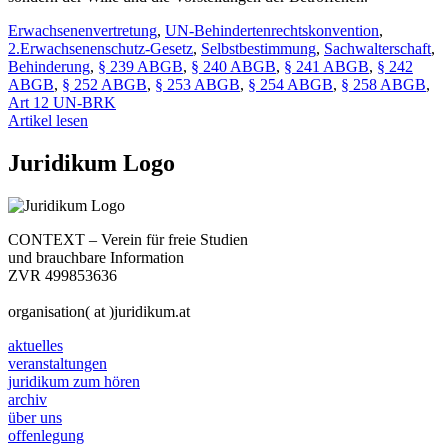
Erwachsenenvertretung
,
UN-Behindertenrechtskonvention
,
2.Erwachsenenschutz-Gesetz
,
Selbstbestimmung
,
Sachwalterschaft
,
Behinderung
,
§ 239 ABGB
,
§ 240 ABGB
,
§ 241 ABGB
,
§ 242
ABGB
,
§ 252 ABGB
,
§ 253 ABGB
,
§ 254 ABGB
,
§ 258 ABGB
,
Art 12 UN-BRK
Artikel lesen
Juridikum Logo
CONTEXT – Verein für freie Studien
und brauchbare Information
ZVR 499853636
organisation( at )juridikum.at
aktuelles
veranstaltungen
juridikum zum hören
archiv
über uns
offenlegung