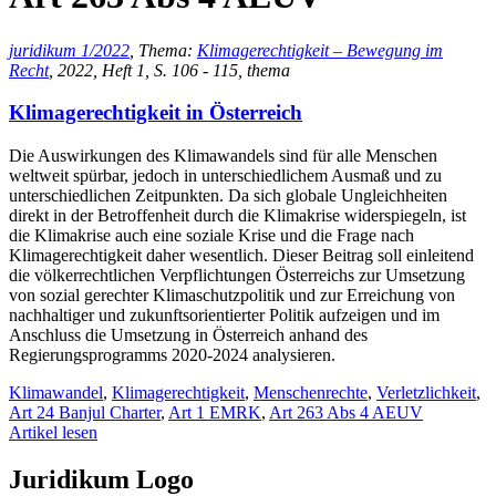
juridikum 1/2022
, Thema:
Klimagerechtigkeit – Bewegung im
Recht
, 2022, Heft 1, S. 106 - 115, thema
Klimagerechtigkeit in Österreich
Die Auswirkungen des Klimawandels sind für alle Menschen
weltweit spürbar, jedoch in unterschiedlichem Ausmaß und zu
unterschiedlichen Zeitpunkten. Da sich globale Ungleichheiten
direkt in der Betroffenheit durch die Klimakrise widerspiegeln, ist
die Klimakrise auch eine soziale Krise und die Frage nach
Klimagerechtigkeit daher wesentlich. Dieser Beitrag soll einleitend
die völkerrechtlichen Verpflichtungen Österreichs zur Umsetzung
von sozial gerechter Klimaschutzpolitik und zur Erreichung von
nachhaltiger und zukunftsorientierter Politik aufzeigen und im
Anschluss die Umsetzung in Österreich anhand des
Regierungsprogramms 2020-2024 analysieren.
Klimawandel
,
Klimagerechtigkeit
,
Menschenrechte
,
Verletzlichkeit
,
Art 24 Banjul Charter
,
Art 1 EMRK
,
Art 263 Abs 4 AEUV
Artikel lesen
Juridikum Logo