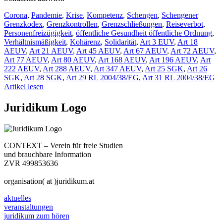
Corona
,
Pandemie
,
Krise
,
Kompetenz
,
Schengen
,
Schengener
Grenzkodex
,
Grenzkontrollen
,
Grenzschließungen
,
Reiseverbot
,
Personenfreizügigkeit
,
öffentliche Gesundheit öffentliche Ordnung
,
Verhältnismäßigkeit
,
Kohärenz
,
Solidarität
,
Art 3 EUV
,
Art 18
AEUV
,
Art 21 AEUV
,
Art 45 AEUV
,
Art 67 AEUV
,
Art 72 AEUV
,
Art 77 AEUV
,
Art 80 AEUV
,
Art 168 AEUV
,
Art 196 AEUV
,
Art
222 AEUV
,
Art 288 AEUV
,
Art 347 AEUV
,
Art 25 SGK
,
Art 26
SGK
,
Art 28 SGK
,
Art 29 RL 2004/38/EG
,
Art 31 RL 2004/38/EG
Artikel lesen
Juridikum Logo
CONTEXT – Verein für freie Studien
und brauchbare Information
ZVR 499853636
organisation( at )juridikum.at
aktuelles
veranstaltungen
juridikum zum hören