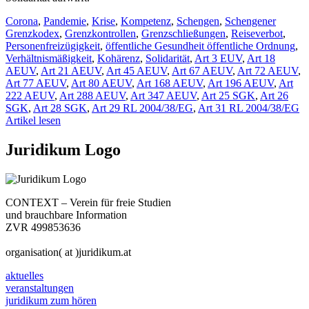
Corona
,
Pandemie
,
Krise
,
Kompetenz
,
Schengen
,
Schengener
Grenzkodex
,
Grenzkontrollen
,
Grenzschließungen
,
Reiseverbot
,
Personenfreizügigkeit
,
öffentliche Gesundheit öffentliche Ordnung
,
Verhältnismäßigkeit
,
Kohärenz
,
Solidarität
,
Art 3 EUV
,
Art 18
AEUV
,
Art 21 AEUV
,
Art 45 AEUV
,
Art 67 AEUV
,
Art 72 AEUV
,
Art 77 AEUV
,
Art 80 AEUV
,
Art 168 AEUV
,
Art 196 AEUV
,
Art
222 AEUV
,
Art 288 AEUV
,
Art 347 AEUV
,
Art 25 SGK
,
Art 26
SGK
,
Art 28 SGK
,
Art 29 RL 2004/38/EG
,
Art 31 RL 2004/38/EG
Artikel lesen
Juridikum Logo
CONTEXT – Verein für freie Studien
und brauchbare Information
ZVR 499853636
organisation( at )juridikum.at
aktuelles
veranstaltungen
juridikum zum hören