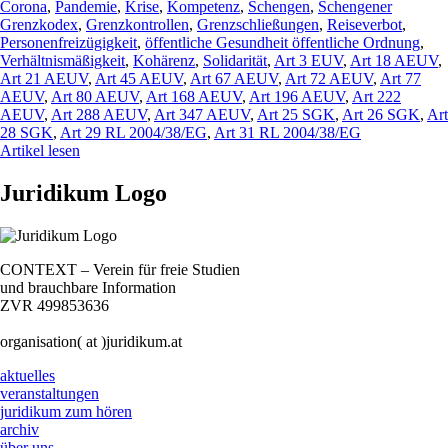
Corona
,
Pandemie
,
Krise
,
Kompetenz
,
Schengen
,
Schengener
Grenzkodex
,
Grenzkontrollen
,
Grenzschließungen
,
Reiseverbot
,
Personenfreizügigkeit
,
öffentliche Gesundheit öffentliche Ordnung
,
Verhältnismäßigkeit
,
Kohärenz
,
Solidarität
,
Art 3 EUV
,
Art 18 AEUV
,
Art 21 AEUV
,
Art 45 AEUV
,
Art 67 AEUV
,
Art 72 AEUV
,
Art 77
AEUV
,
Art 80 AEUV
,
Art 168 AEUV
,
Art 196 AEUV
,
Art 222
AEUV
,
Art 288 AEUV
,
Art 347 AEUV
,
Art 25 SGK
,
Art 26 SGK
,
Art
28 SGK
,
Art 29 RL 2004/38/EG
,
Art 31 RL 2004/38/EG
Artikel lesen
Juridikum Logo
CONTEXT – Verein für freie Studien
und brauchbare Information
ZVR 499853636
organisation( at )juridikum.at
aktuelles
veranstaltungen
juridikum zum hören
archiv
über uns