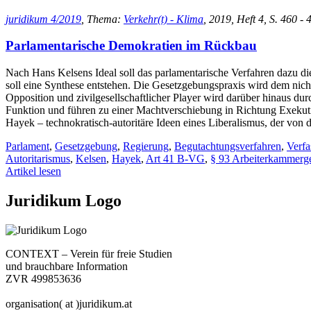
juridikum 4/2019
, Thema:
Verkehr(t) - Klima
, 2019, Heft 4, S. 460 -
Parlamentarische Demokratien im Rückbau
Nach Hans Kelsens Ideal soll das parlamentarische Verfahren dazu die
soll eine Synthese entstehen. Die Gesetzgebungspraxis wird dem nicht
Opposition und zivilgesellschaftlicher Player wird darüber hinaus d
Funktion und führen zu einer Machtverschiebung in Richtung Exekutive
Hayek – technokratisch-autoritäre Ideen eines Liberalismus, der von 
Parlament
,
Gesetzgebung
,
Regierung
,
Begutachtungsverfahren
,
Verfa
Autoritarismus
,
Kelsen
,
Hayek
,
Art 41 B-VG
,
§ 93 Arbeiterkammerg
Artikel lesen
Juridikum Logo
CONTEXT – Verein für freie Studien
und brauchbare Information
ZVR 499853636
organisation( at )juridikum.at