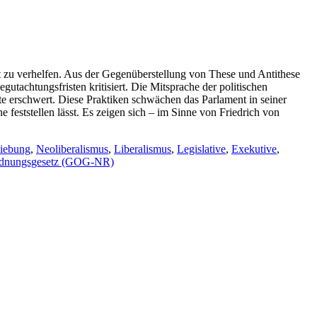
it zu verhelfen. Aus der Gegenüberstellung von These und Antithese
tachtungsfristen kritisiert. Die Mitsprache der politischen
e erschwert. Diese Praktiken schwächen das Parlament in seiner
feststellen lässt. Es zeigen sich – im Sinne von Friedrich von
iebung
,
Neoliberalismus
,
Liberalismus
,
Legislative
,
Exekutive
,
ordnungsgesetz (GOG-NR)