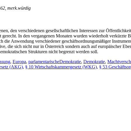
 462, merk.würdig
nen, den verschiedenen gesellschaftlichen Interessen zur Öffentlichke
 gerecht. In den vergangenen Monaten wurden wiederholt verkürzte Begu
urch die Anwendung verschiedener geschäftsordnungsmäßiger Instrument
, die sich nicht nur in Österreich sondern auch auf europäischer Ebene 
demokratischen Strukturen nicht begrenzt werden soll.
ssung
,
Europa
,
parlamentarischeDemokratie
,
Demokratie
,
Machtversch
esetz (AKG)
,
§ 10 Wirtschaftskammergesetz (WKG)
,
§ 53 Geschäfts