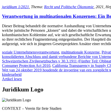
juridikum 1/2021
, Thema:
Recht und Politische Ökonomie
, 2021, Hef
Verantwortung in multinationalen Konzernen: Ein B
Dieser Beitrag behandelt die normative Aushandlung von Unternehmen
welche juristische Personen „klonen“ und dabei die wirtschaftlichen 
kolumbianischen Kohlemine auf, wie sich gesellschaftliche Erwartu
so ihrer rechtlichen Fragmentierung entgegenlaufen. Der Hauptteil d
aufgezeigt, wie sich in jüngeren Gesetzprojekten Ansätze einer recht
soziale Unternehmensverantwortung
,
multinationale Konzerne
,
Privat
konsolidierten Abschluss und damit verbundene Berichte von Unter
Schweizerischen Zivilgesetzbuches v 30.3.1911 (Fünfter Teil: Obliga
Consumer Protection Act 2010
,
California Transparency in Supply C
Wet van 24 oktober 2019 houdende de invoering van een zorgplicht te
kinderarbeid
Artikel lesen
Juridikum Logo
CONTEXT – Verein für freie Studien