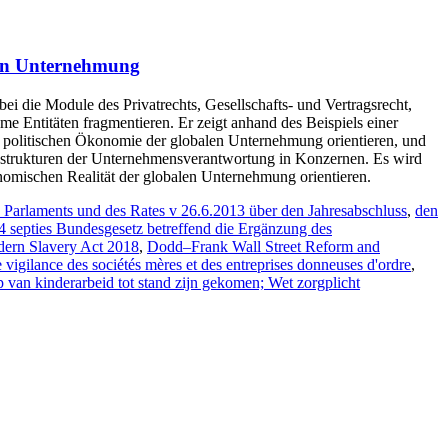
len Unternehmung
 die Module des Privatrechts, Gesellschafts- und Vertragsrecht,
me Entitäten fragmentieren. Er zeigt anhand des Beispiels einer
 politischen Ökonomie der globalen Unternehmung orientieren, und
anzstrukturen der Unternehmensverantwortung in Konzernen. Es wird
konomischen Realität der globalen Unternehmung orientieren.
 Parlaments und des Rates v 26.6.2013 über den Jahresabschluss
,
den
4 septies Bundesgesetz betreffend die Ergänzung des
dern Slavery Act 2018
,
Dodd–Frank Wall Street Reform and
vigilance des sociétés mères et des entreprises donneuses d'ordre
,
 van kinderarbeid tot stand zijn gekomen; Wet zorgplicht