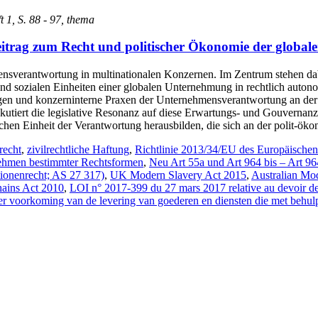
t 1, S. 88 - 97, thema
eitrag zum Recht und politischer Ökonomie der globa
sverantwortung in multinationalen Konzernen. Im Zentrum stehen dabei
und sozialen Einheiten einer globalen Unternehmung in rechtlich autono
ngen und konzerninterne Praxen der Unternehmensverantwortung an der
iskutiert die legislative Resonanz auf diese Erwartungs- und Gouvern
lichen Einheit der Verantwortung herausbilden, die sich an der polit-ö
recht
,
zivilrechtliche Haftung
,
Richtlinie 2013/34/EU des Europäischen
nehmen bestimmter Rechtsformen
,
Neu Art 55a und Art 964 bis – Art 96
tionenrecht; AS 27 317)
,
UK Modern Slavery Act 2015
,
Australian Mo
hains Act 2010
,
LOI n° 2017-399 du 27 mars 2017 relative au devoir de 
r voorkoming van de levering van goederen en diensten die met behulp