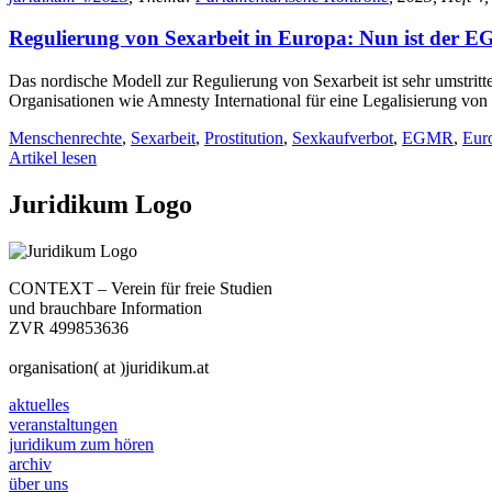
Regulierung von Sexarbeit in Europa: Nun ist der
Das nordische Modell zur Regulierung von Sexarbeit ist sehr umstritt
Organisationen wie Amnesty International für eine Legalisierung von
Menschenrechte
,
Sexarbeit
,
Prostitution
,
Sexkaufverbot
,
EGMR
,
Eur
Artikel lesen
Juridikum Logo
CONTEXT – Verein für freie Studien
und brauchbare Information
ZVR 499853636
organisation( at )juridikum.at
aktuelles
veranstaltungen
juridikum zum hören
archiv
über uns