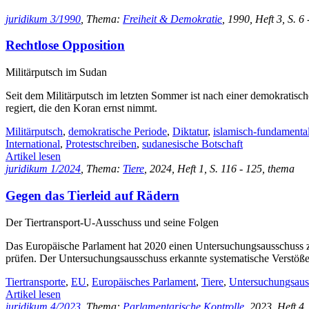
juridikum 3/1990
, Thema:
Freiheit & Demokratie
, 1990, Heft 3, S. 6 
Rechtlose Opposition
Militärputsch im Sudan
Seit dem Militärputsch im letzten Sommer ist nach einer demokratisch
regiert, die den Koran ernst nimmt.
Militärputsch
,
demokratische Periode
,
Diktatur
,
islamisch-fundamental
International
,
Protestschreiben
,
sudanesische Botschaft
Artikel lesen
juridikum 1/2024
, Thema:
Tiere
, 2024, Heft 1, S. 116 - 125, thema
Gegen das Tierleid auf Rädern
Der Tiertransport-U-Ausschuss und seine Folgen
Das Europäische Parlament hat 2020 einen Untersuchungsausschuss zu
prüfen. Der Untersuchungsausschuss erkannte systematische Verstöß
Tiertransporte
,
EU
,
Europäisches Parlament
,
Tiere
,
Untersuchungsaus
Artikel lesen
juridikum 4/2023
, Thema:
Parlamentarische Kontrolle
, 2023, Heft 4,