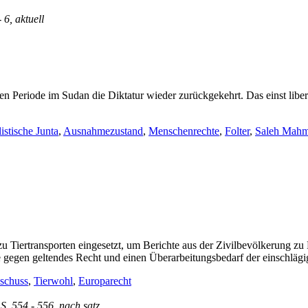
- 6, aktuell
en Periode im Sudan die Diktatur wieder zurückgekehrt. Das einst libe
istische Junta
,
Ausnahmezustand
,
Menschenrechte
,
Folter
,
Saleh Mah
 Tiertransporten eingesetzt, um Berichte aus der Zivilbevölkerung z
e gegen geltendes Recht und einen Überarbeitungsbedarf der einschlä
schuss
,
Tierwohl
,
Europarecht
 S. 554 - 556, nach.satz