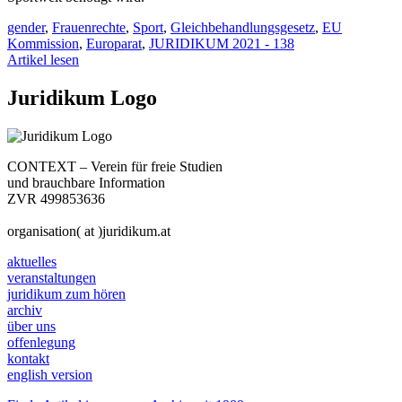
gender
,
Frauenrechte
,
Sport
,
Gleichbehandlungsgesetz
,
EU
Kommission
,
Europarat
,
JURIDIKUM 2021 - 138
Artikel lesen
Juridikum Logo
CONTEXT – Verein für freie Studien
und brauchbare Information
ZVR 499853636
organisation( at )juridikum.at
aktuelles
veranstaltungen
juridikum zum hören
archiv
über uns
offenlegung
kontakt
english version