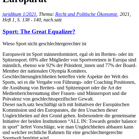
juridikum 1/2021
, Thema:
Recht und Politische Ökonomie
, 2021,
Heft 1, S. 138 - 140, nach.satz
Sport: The Great Equalizer?
Wieso Sport nicht geschlechtergerechter ist
Europaweit ist Sport männerdominiert, egal ob im Breiten- oder im
Spitzensport. 69% aller Mitglieder von Sportvereinen in Europa sind
männlich, ebenso wie 92% der Präsident_innen und 77% der Board-
Member der nationalen Olympia Komitees.
Geschlechterungleichheiten betreffen viele Aspekte der Welt des
Sports, sei es die Vergabe von Führungs- oder Coaching Positionen,
die Ausübung von Breiten- und Spitzensport oder die Art der
Medienberichterstattung über Frauen- und Männersport und die
Prävalenz von geschlechtsspezifischer Gewalt.
Dieser nach.satz beschäftigt sich mit Initiativen der Europäischen
Kommission und des Europarates, die den Ursachen dieser
Ungleichheiten auf den Grund gehen. Insbesondere die gemeinsame
Initiative der beiden Institutionen “ALL IN: Towards gender balance
in sport” liefert Vorschläge, wie man Ungleichheiten abbauen kann
und welcher rechtliche Rahmen für eine geschlechtergerechte
Sportwelt benötigt wird.