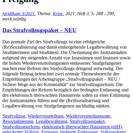
juridikum 3/2021
, Thema:
Krise
, 2021, Heft 3, S. 288 - 290,
merk.würdig
Das Strafvollzugspaket – NEU
Das zentrale Ziel des Strafvollzugs ist eine erfolgreiche
(Re)Sozialisierung und damit einhergehende Legalbewährung von
Straftäterinnen und Straftätern. Die Überlastung der Justizanstalten
aufgrund der steigenden Anzahl von Insassinnen und Insassen sowie
die hohen Wiederverurteilungsraten entlassener Strafgefangener
machen eine Reform des Strafvollzugs dringend notwendig. Der
folgende Beitrag beleuchtet zwei zentrale Themenbereiche der
Empfehlungen der Arbeitsgruppe „Strafvollzugspaket – NEU /
Sichere Wege aus der Kriminalität“ zur Strafvollzugsreform. Die
Empfehlungen der Reform bezüglich der bedingten Entlassung und
des elektronisch überwachten Hausarrests sollen zu einer Entlastung
der Justizanstalten führen und die (Re)Sozialisierung und
Legalbewährung von Strafgefangenen nachhaltig stärken.
Strafvollzug
,
Wiederverurteilung
,
Wiederverurteilungsrate
,
Resozialisierung
,
Legalbewährung
,
Strafvollzugspaket
,
Strafvollzugsreform
,
elektronisch überwachter Hausarrest (eüH)
,
gelockerter Vollzug
,
Freigang
,
bedingte Entlassung
,
Vollzugsform
,