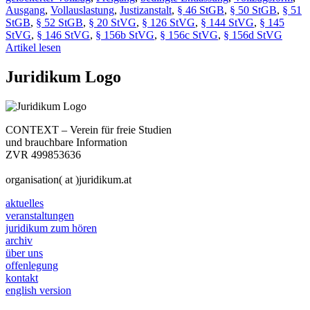
Ausgang
,
Vollauslastung
,
Justizanstalt
,
§ 46 StGB
,
§ 50 StGB
,
§ 51
StGB
,
§ 52 StGB
,
§ 20 StVG
,
§ 126 StVG
,
§ 144 StVG
,
§ 145
StVG
,
§ 146 StVG
,
§ 156b StVG
,
§ 156c StVG
,
§ 156d StVG
Artikel lesen
Juridikum Logo
CONTEXT – Verein für freie Studien
und brauchbare Information
ZVR 499853636
organisation( at )juridikum.at
aktuelles
veranstaltungen
juridikum zum hören
archiv
über uns
offenlegung
kontakt
english version