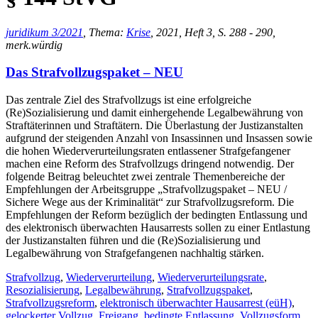
juridikum 3/2021
, Thema:
Krise
, 2021, Heft 3, S. 288 - 290,
merk.würdig
Das Strafvollzugspaket – NEU
Das zentrale Ziel des Strafvollzugs ist eine erfolgreiche
(Re)Sozialisierung und damit einhergehende Legalbewährung von
Straftäterinnen und Straftätern. Die Überlastung der Justizanstalten
aufgrund der steigenden Anzahl von Insassinnen und Insassen sowie
die hohen Wiederverurteilungsraten entlassener Strafgefangener
machen eine Reform des Strafvollzugs dringend notwendig. Der
folgende Beitrag beleuchtet zwei zentrale Themenbereiche der
Empfehlungen der Arbeitsgruppe „Strafvollzugspaket – NEU /
Sichere Wege aus der Kriminalität“ zur Strafvollzugsreform. Die
Empfehlungen der Reform bezüglich der bedingten Entlassung und
des elektronisch überwachten Hausarrests sollen zu einer Entlastung
der Justizanstalten führen und die (Re)Sozialisierung und
Legalbewährung von Strafgefangenen nachhaltig stärken.
Strafvollzug
,
Wiederverurteilung
,
Wiederverurteilungsrate
,
Resozialisierung
,
Legalbewährung
,
Strafvollzugspaket
,
Strafvollzugsreform
,
elektronisch überwachter Hausarrest (eüH)
,
gelockerter Vollzug
,
Freigang
,
bedingte Entlassung
,
Vollzugsform
,