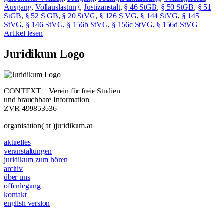
Ausgang
,
Vollauslastung
,
Justizanstalt
,
§ 46 StGB
,
§ 50 StGB
,
§ 51
StGB
,
§ 52 StGB
,
§ 20 StVG
,
§ 126 StVG
,
§ 144 StVG
,
§ 145
StVG
,
§ 146 StVG
,
§ 156b StVG
,
§ 156c StVG
,
§ 156d StVG
Artikel lesen
Juridikum Logo
CONTEXT – Verein für freie Studien
und brauchbare Information
ZVR 499853636
organisation( at )juridikum.at
aktuelles
veranstaltungen
juridikum zum hören
archiv
über uns
offenlegung
kontakt
english version