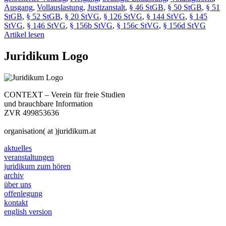
Ausgang
,
Vollauslastung
,
Justizanstalt
,
§ 46 StGB
,
§ 50 StGB
,
§ 51
StGB
,
§ 52 StGB
,
§ 20 StVG
,
§ 126 StVG
,
§ 144 StVG
,
§ 145
StVG
,
§ 146 StVG
,
§ 156b StVG
,
§ 156c StVG
,
§ 156d StVG
Artikel lesen
Juridikum Logo
CONTEXT – Verein für freie Studien
und brauchbare Information
ZVR 499853636
organisation( at )juridikum.at
aktuelles
veranstaltungen
juridikum zum hören
archiv
über uns
offenlegung
kontakt
english version