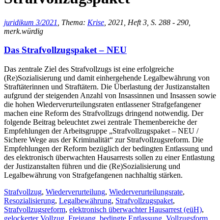
juridikum 3/2021
, Thema:
Krise
, 2021, Heft 3, S. 288 - 290,
merk.würdig
Das Strafvollzugspaket – NEU
Das zentrale Ziel des Strafvollzugs ist eine erfolgreiche
(Re)Sozialisierung und damit einhergehende Legalbewährung von
Straftäterinnen und Straftätern. Die Überlastung der Justizanstalten
aufgrund der steigenden Anzahl von Insassinnen und Insassen sowie
die hohen Wiederverurteilungsraten entlassener Strafgefangener
machen eine Reform des Strafvollzugs dringend notwendig. Der
folgende Beitrag beleuchtet zwei zentrale Themenbereiche der
Empfehlungen der Arbeitsgruppe „Strafvollzugspaket – NEU /
Sichere Wege aus der Kriminalität“ zur Strafvollzugsreform. Die
Empfehlungen der Reform bezüglich der bedingten Entlassung und
des elektronisch überwachten Hausarrests sollen zu einer Entlastung
der Justizanstalten führen und die (Re)Sozialisierung und
Legalbewährung von Strafgefangenen nachhaltig stärken.
Strafvollzug
,
Wiederverurteilung
,
Wiederverurteilungsrate
,
Resozialisierung
,
Legalbewährung
,
Strafvollzugspaket
,
Strafvollzugsreform
,
elektronisch überwachter Hausarrest (eüH)
,
gelockerter Vollzug
,
Freigang
,
bedingte Entlassung
,
Vollzugsform
,