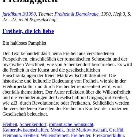
juridikum 3/1990
, Thema:
Freiheit & Demokratie
, 1990, Heft 3, S.
22 - 22, recht & gesellschaft
Freiheit, die ich liebe
Ein haltloses Pamphlet
Der Text behandelt das Thema Freiheit aus verschiedenen
Perspektiven, einschließlich der romantischen Sehnsucht und der
mystischen Weichheit, wie von Schenkendorf beschrieben. Es wird
die Freiheit in der Kunst und die gesellschaftlichen
Einschränkungen der freien Marktwirtschaft diskutiert. Die
historische und kulturelle Bedeutung von Freiheit, wie sie in der
Freikörperkultur und durch Freibeuter repräsentiert wird, wird
ebenfalls thematisiert. Der Autor reflektiert über die Willensfreiheit
und die Veränderungen der Gesellschaft im Umgang mit Freiheit,
wie z.B. durch Revolutionäre oder Freikarten. Schließlich werden
die verschiedenen Facetten der Freiheit im Kontext der modernen
Gesellschaft beleuchtet.
Freiheit
,
Schenkendorf
,
romantische Sehnsucht
,
Kameralwissenschaftler
,
Mystik
,
freie Marktwirtschaft
,
Graffiti
,
Freimann
,
Freiherr
,
Willensfreiheit
,
Freibeuter
,
Freikörperkultur
,