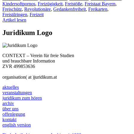
Kindersoftpornos
,
Freizügigkeit
,
Freistöße
,
Freistaat Bayern
,
Freischütz
,
Revolutionäre
,
Gedankenfreiheit
,
Freikarten
,
Freistilringen
,
Freizeit
Artikel lesen
Juridikum Logo
CONTEXT – Verein für freie Studien
und brauchbare Information
ZVR 499853636
organisation( at )juridikum.at
aktuelles
veranstaltungen
juridikum zum hören
archiv
über uns
offenlegung
kontakt
english version