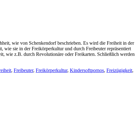
heit, wie von Schenkendorf beschrieben. Es wird die Freiheit in der
, wie sie in der Freikörperkultur und durch Freibeuter repräsentiert
eit, wie z.B. durch Revolutionäre oder Freikarten. Schließlich werden
eiheit
,
Freibeuter
,
Freikörperkultur
,
Kindersoftpornos
,
Freizügigkeit
,