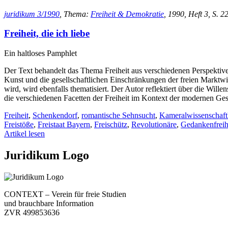
juridikum 3/1990
, Thema:
Freiheit & Demokratie
, 1990, Heft 3, S. 22
Freiheit, die ich liebe
Ein haltloses Pamphlet
Der Text behandelt das Thema Freiheit aus verschiedenen Perspektive
Kunst und die gesellschaftlichen Einschränkungen der freien Marktwirts
wird, wird ebenfalls thematisiert. Der Autor reflektiert über die Wil
die verschiedenen Facetten der Freiheit im Kontext der modernen Gese
Freiheit
,
Schenkendorf
,
romantische Sehnsucht
,
Kameralwissenschaft
Freistöße
,
Freistaat Bayern
,
Freischütz
,
Revolutionäre
,
Gedankenfreih
Artikel lesen
Juridikum Logo
CONTEXT – Verein für freie Studien
und brauchbare Information
ZVR 499853636