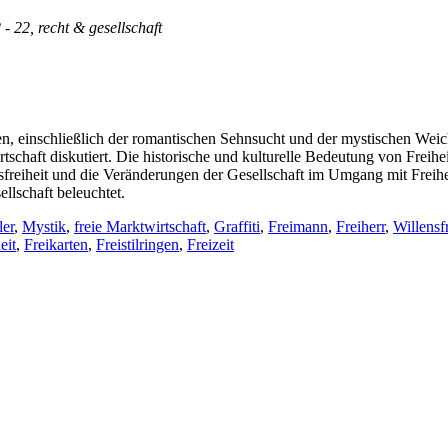
 - 22, recht & gesellschaft
n, einschließlich der romantischen Sehnsucht und der mystischen Weich
chaft diskutiert. Die historische und kulturelle Bedeutung von Freiheit
lensfreiheit und die Veränderungen der Gesellschaft im Umgang mit Freih
llschaft beleuchtet.
ler
,
Mystik
,
freie Marktwirtschaft
,
Graffiti
,
Freimann
,
Freiherr
,
Willensfr
eit
,
Freikarten
,
Freistilringen
,
Freizeit