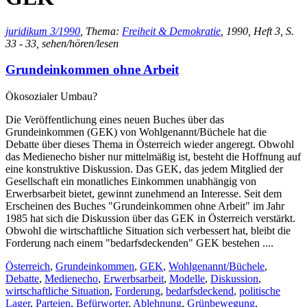
juridikum 3/1990
, Thema:
Freiheit & Demokratie
, 1990, Heft 3, S.
33 - 33, sehen/hören/lesen
Grundeinkommen ohne Arbeit
Ökosozialer Umbau?
Die Veröffentlichung eines neuen Buches über das
Grundeinkommen (GEK) von Wohlgenannt/Büchele hat die
Debatte über dieses Thema in Österreich wieder angeregt. Obwohl
das Medienecho bisher nur mittelmäßig ist, besteht die Hoffnung auf
eine konstruktive Diskussion. Das GEK, das jedem Mitglied der
Gesellschaft ein monatliches Einkommen unabhängig von
Erwerbsarbeit bietet, gewinnt zunehmend an Interesse. Seit dem
Erscheinen des Buches "Grundeinkommen ohne Arbeit" im Jahr
1985 hat sich die Diskussion über das GEK in Österreich verstärkt.
Obwohl die wirtschaftliche Situation sich verbessert hat, bleibt die
Forderung nach einem "bedarfsdeckenden" GEK bestehen ....
Österreich
,
Grundeinkommen
,
GEK
,
Wohlgenannt/Büchele
,
Debatte
,
Medienecho
,
Erwerbsarbeit
,
Modelle
,
Diskussion
,
wirtschaftliche Situation
,
Forderung
,
bedarfsdeckend
,
politische
Lager
,
Parteien
,
Befürworter
,
Ablehnung
,
Grünbewegung
,