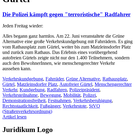
Die Polizei kämpft gegen "terroristische" Radfahrer
Jeden Freitag wieder:
Alles begann ganz harmlos. Am 22. Juni veranstaltete die Grüne
Alternative eine große Verkehrskundgebung mit Fahrrädern. Es ging
vom Rathausplatz zum Gürtel, weiter bis zum Matzleinsdorfer Platz
und zurück zum Rathaus. Das Erlebnis eines vorübergehend
autofreien Gürtels zeigte nicht nur den 1.400 Teilnehmern, sondern
auch den BewohnerInnen, wie menschengerechter Verkehr
aussehen kann.
Verkehrskundgebung
,
Fahrräder
,
Grüne Alternative
,
Rathausplatz
,
Gürtel
,
Matzleinsdorfer Platz
,
Autofreier Gürtel
,
Menschengerechter
Verkehr
,
Kundgebung
,
Radfahren
,
Polizeipräsident
,
Verkehrsteilnahme
,
Bewegung
,
Mobilität
,
Polizei
,
Demonstrationsfreiheit
,
Festnahmen
,
Verkehrsberuhigung
,
Rechtsstaatlichkeit
,
Fußgänger
,
Verkehrstote
,
StVO
(Straßenverkehrsordnung)
Artikel lesen
Juridikum Logo