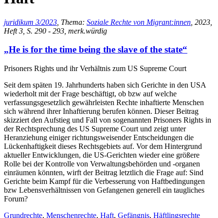
juridikum 3/2023
, Thema:
Soziale Rechte von Migrant:innen
, 2023,
Heft 3, S. 290 - 293, merk.würdig
„He is for the time being the slave of the state“
Prisoners Rights und ihr Verhältnis zum US Supreme Court
Seit dem späten 19. Jahrhunderts haben sich Gerichte in den USA
wiederholt mit der Frage beschäftigt, ob bzw auf welche
verfassungsgesetzlich gewährleisten Rechte inhaftierte Menschen
sich während ihrer Inhaftierung berufen können. Dieser Beitrag
skizziert den Aufstieg und Fall von sogenannten Prisoners Rights in
der Rechtsprechung des US Supreme Court und zeigt unter
Heranziehung einiger richtungsweisender Entscheidungen die
Lückenhaftigkeit dieses Rechtsgebiets auf. Vor dem Hintergrund
aktueller Entwicklungen, die US-Gerichten wieder eine größere
Rolle bei der Kontrolle von Verwaltungsbehörden und -organen
einräumen könnten, wirft der Beitrag letztlich die Frage auf: Sind
Gerichte beim Kampf für die Verbesserung von Haftbedingungen
bzw Lebensverhältnissen von Gefangenen generell ein taugliches
Forum?
Grundrechte
,
Menschenrechte
,
Haft
,
Gefängnis
,
Häftlingsrechte