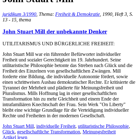
juridikum 3/1990
, Thema:
Freiheit & Demokratie
, 1990, Heft 3, S.
13 - 15, thema
John Stuart Mill der unbekannte Denker
UTILITARISMUS UND BÜRGERLICHE FREIHEIT:
John Stuart Mill war ein führender Befürworter individueller
Freiheit und sozialer Gerechtigkeit im 19. Jahrhundert. Seine
utilitaristische Philosophie betonte das Streben nach Glück und die
Freiheit des Einzelnen von gesellschaftlichen Zwängen. Mill
forderte eine Bildung, die individuelle Autonomie fördert, sowie
einen schrittweisen Ausbau demokratischer Rechte. Er kritisierte die
Tyrannei der Mehrheit und plädierte für Meinungsfreiheit und
Pluralismus. Mills Hoffnung lag in einer gesellschaftlichen
Transformation hin zu mehr Gleichheit und einem Ende der
intrafamiliären Knechtschaft der Frau. Sein Werk "On Liberty"
bleibt eine wichtige Grundlage für die Verteidigung individueller
Rechte und Freiheiten in der modernen Gesellschaft.
John Stuart Mill
,
individuelle Freiheit
,
utilitaristische Philosophie
,
Glück
,
gesellschaftliche Transformation
,
Meinungsfreiheit
Artikel lesen