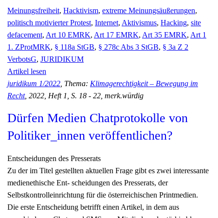
Meinungsfreiheit
,
Hacktivism
,
extreme Meinungsäußerungen
,
politisch motivierter Protest
,
Internet
,
Aktivismus
,
Hacking
,
site
defacement
,
Art 10 EMRK
,
Art 17 EMRK
,
Art 35 EMRK
,
Art 1
1. ZProtMRK
,
§ 118a StGB
,
§ 278c Abs 3 StGB
,
§ 3a Z 2
VerbotsG
,
JURIDIKUM
Artikel lesen
juridikum 1/2022
, Thema:
Klimagerechtigkeit – Bewegung im
Recht
, 2022, Heft 1, S. 18 - 22, merk.würdig
Dürfen Medien Chatprotokolle von
Politiker_innen veröffentlichen?
Entscheidungen des Presserats
Zu der im Titel gestellten aktuellen Frage gibt es zwei interessante
medienethische Ent- scheidungen des Presserats, der
Selbstkontrolleinrichtung für die österreichischen Printmedien.
Die erste Entscheidung betrifft einen Artikel, in dem aus