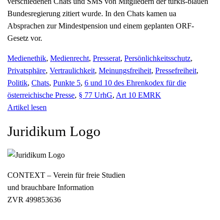
verschiedenen Chats und SMS von Mitgliedern der türkis-blauen
Bundesregierung zitiert wurde. In den Chats kamen ua
Absprachen zur Mindestpension und einem geplanten ORF-
Gesetz vor.
Medienethik
,
Medienrecht
,
Presserat
,
Persönlichkeitsschutz
,
Privatsphäre
,
Vertraulichkeit
,
Meinungsfreiheit
,
Pressefreiheit
,
Politik
,
Chats
,
Punkte 5
,
6 und 10 des Ehrenkodex für die
österreichische Presse
,
§ 77 UrhG
,
Art 10 EMRK
Artikel lesen
Juridikum Logo
CONTEXT – Verein für freie Studien
und brauchbare Information
ZVR 499853636