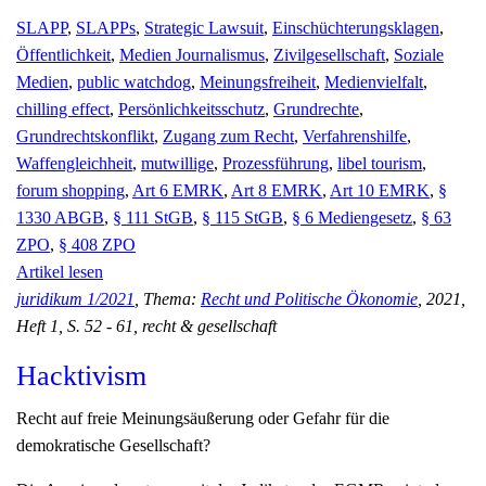
SLAPP
,
SLAPPs
,
Strategic Lawsuit
,
Einschüchterungsklagen
,
Öffentlichkeit
,
Medien Journalismus
,
Zivilgesellschaft
,
Soziale
Medien
,
public watchdog
,
Meinungsfreiheit
,
Medienvielfalt
,
chilling effect
,
Persönlichkeitsschutz
,
Grundrechte
,
Grundrechtskonflikt
,
Zugang zum Recht
,
Verfahrenshilfe
,
Waffengleichheit
,
mutwillige
,
Prozessführung
,
libel tourism
,
forum shopping
,
Art 6 EMRK
,
Art 8 EMRK
,
Art 10 EMRK
,
§
1330 ABGB
,
§ 111 StGB
,
§ 115 StGB
,
§ 6 Mediengesetz
,
§ 63
ZPO
,
§ 408 ZPO
Artikel lesen
juridikum 1/2021
, Thema:
Recht und Politische Ökonomie
, 2021,
Heft 1, S. 52 - 61, recht & gesellschaft
Hacktivism
Recht auf freie Meinungsäußerung oder Gefahr für die
demokratische Gesellschaft?